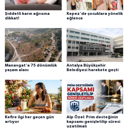
Şiddetli karın ağrısına
Kepez'de çocuklara yönelik
dikkat!
eğlence
Manavgat'a 75 dönümlük
Antalya Büyükşehir
yaşam alanı
Belediyesi harekete geçti
Kefire ilgi her geçen gün
Alp Özel: Prim desteğinin
artıyor
kapsamı genişletilip süresi
uzatılmalı