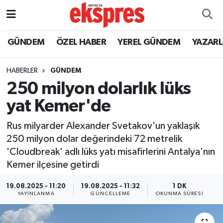
ÖZEL HABER
Nöbetçi Eczaneler
GÜNDEM
ÖZEL HABER
YEREL GÜNDEM
YAZAR
GÜNDEM
Hava Durumu
HABERLER
GÜNDEM
250 milyon dolarlık lüks
YEREL GÜNDEM
Trafik Durumu
yat Kemer'de
EKONOMİ
Süper Lig Puan Durumu ve Fikstür
Rus milyarder Alexander Svetakov'un yaklaşık
250 milyon dolar değerindeki 72 metrelik
KÜLTÜR - SANAT
Tüm Manşetler
'Cloudbreak' adlı lüks yatı misafirlerini Antalya'nın
Kemer ilçesine getirdi
SPOR
Son Dakika Haberleri
19.08.2025 - 11:20
19.08.2025 - 11:32
1 DK
SİYASET
Haber Arşivi
YAYINLANMA
GÜNCELLEME
OKUNMA SÜRESI
SAĞLIK