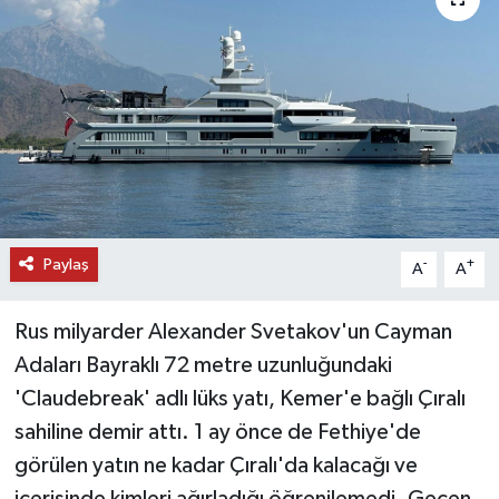
DÜNYA
EĞİTİM
TURİZM
RÖPORTAJ
Paylaş
VİDEO HABERLER
-
+
A
A
YAZARLAR
Rus milyarder Alexander Svetakov'un Cayman
Adaları Bayraklı 72 metre uzunluğundaki
RESMİ İLAN
'Claudebreak' adlı lüks yatı, Kemer'e bağlı Çıralı
sahiline demir attı. 1 ay önce de Fethiye'de
MAGAZİN
görülen yatın ne kadar Çıralı'da kalacağı ve
içerisinde kimleri ağırladığı öğrenilemedi. Geçen