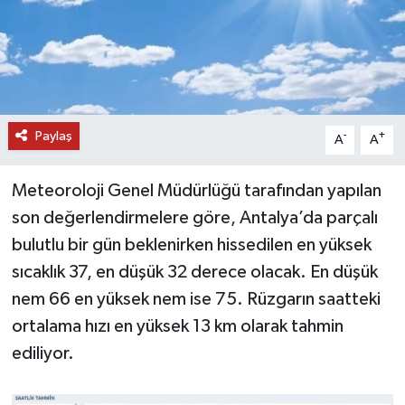
DÜNYA
EĞİTİM
TURİZM
Paylaş
-
+
A
A
RÖPORTAJ
Meteoroloji Genel Müdürlüğü tarafından yapılan
son değerlendirmelere göre, Antalya’da parçalı
VİDEO HABERLER
bulutlu bir gün beklenirken hissedilen en yüksek
YAZARLAR
sıcaklık 37, en düşük 32 derece olacak. En düşük
nem 66 en yüksek nem ise 75. Rüzgarın saatteki
RESMİ İLAN
ortalama hızı en yüksek 13 km olarak tahmin
ediliyor.
MAGAZİN