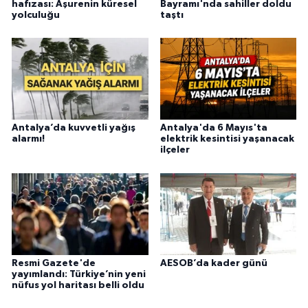
hafızası: Aşurenin küresel
Bayramı'nda sahiller doldu
yolculuğu
taştı
Antalya’da kuvvetli yağış
Antalya'da 6 Mayıs'ta
alarmı!
elektrik kesintisi yaşanacak
ilçeler
Resmi Gazete'de
AESOB’da kader günü
yayımlandı: Türkiye’nin yeni
nüfus yol haritası belli oldu