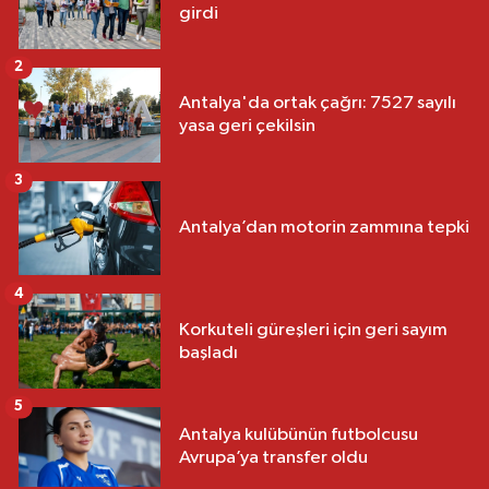
girdi
2
Antalya'da ortak çağrı: 7527 sayılı
yasa geri çekilsin
3
Antalya’dan motorin zammına tepki
4
Korkuteli güreşleri için geri sayım
başladı
5
Antalya kulübünün futbolcusu
Avrupa’ya transfer oldu