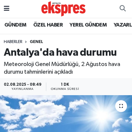
ÖZEL HABER
Nöbetçi Eczaneler
GÜNDEM
ÖZEL HABER
YEREL GÜNDEM
YAZAR
GÜNDEM
Hava Durumu
HABERLER
GENEL
Antalya'da hava durumu
YEREL GÜNDEM
Trafik Durumu
Meteoroloji Genel Müdürlüğü, 2 Ağustos hava
EKONOMİ
Süper Lig Puan Durumu ve Fikstür
durumu tahminlerini açıkladı
KÜLTÜR - SANAT
Tüm Manşetler
02.08.2025 - 08:49
1 DK
YAYINLANMA
OKUNMA SÜRESI
SPOR
Son Dakika Haberleri
SİYASET
Haber Arşivi
SAĞLIK