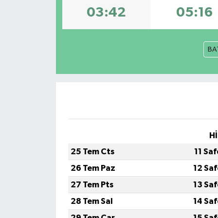
03:42
05:16
DÜNYA
EĞİTİM
BA
TURİZM
RÖPORTAJ
VİDEO HABERLER
Hİ
YAZARLAR
25 Tem Cts
11 Sa
RESMİ İLAN
26 Tem Paz
12 Sa
27 Tem Pts
13 Sa
MAGAZİN
28 Tem Sal
14 Sa
29 Tem Çar
15 Sa