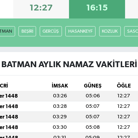
12:27
16:15
TMAN
BEŞİRİ
GERCÜŞ
HASANKEYF
KOZLUK
SAS
BATMAN AYLIK NAMAZ VAKITLERI
CRİ
İMSAK
GÜNEŞ
ÖĞLE
fer 1448
03:26
05:06
12:27
fer 1448
03:28
05:07
12:27
fer 1448
03:29
05:07
12:27
fer 1448
03:30
05:08
12:27
fer 1448
03:31
05:09
12:27