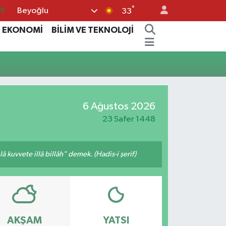
°
Beyoğlu
69
33
06
EKONOMİ
BİLİM VE TEKNOLOJİ
.1
21
32
8
6 Ağustos 2026
23 Safer 1448
 kuvvete illâ billâh" demek. (Hadis-i şerif)
AKŞAM
YATSI