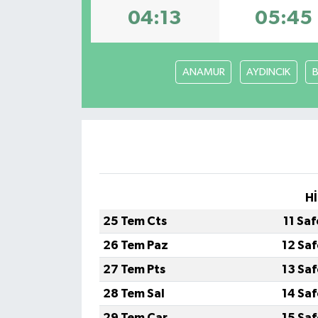
04:13
05:45
DÜNYA
EĞİTİM
ANAMUR
AYDINCIK
TURİZM
RÖPORTAJ
VİDEO HABERLER
Hİ
YAZARLAR
25 Tem Cts
11 Sa
RESMİ İLAN
26 Tem Paz
12 Sa
27 Tem Pts
13 Sa
MAGAZİN
28 Tem Sal
14 Sa
29 Tem Çar
15 Sa