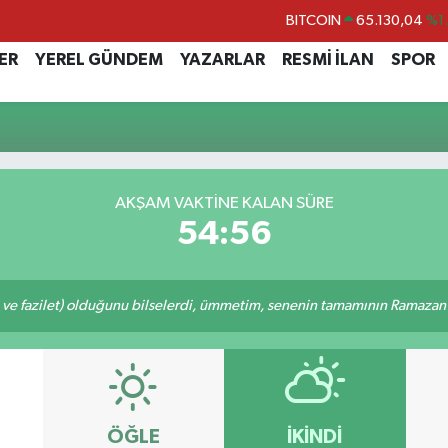
BITCOIN
65.130,04
%1
DOLAR
47,7106
%0.
ER
YEREL GÜNDEM
YAZARLAR
RESMİ İLAN
SPOR
EURO
55,1652
%0.
STERLİN
64,4046
%0.
GRAM ALTIN
6618.49
%2.
BİST100
13.773
%-
AKŞAM VAKTINE KALAN SÜRE
54:56
 ve fazilet) olduğunu bilselerdi, ümmetim, senenin tamamının Ramazan o
ÖĞLE
İKINDI