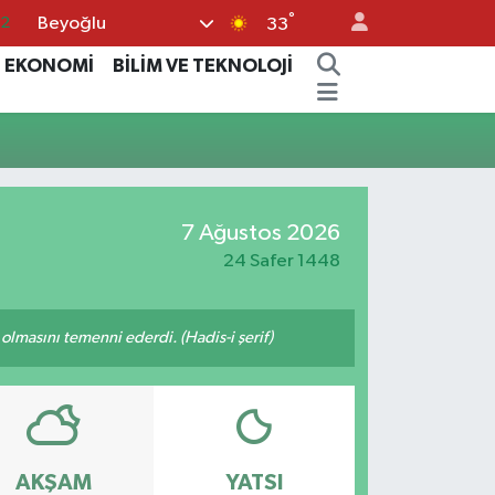
°
Beyoğlu
.2
33
17
EKONOMİ
BİLİM VE TEKNOLOJİ
27
35
12
19
7 Ağustos 2026
24 Safer 1448
lmasını temenni ederdi. (Hadis-i şerif)
AKŞAM
YATSI