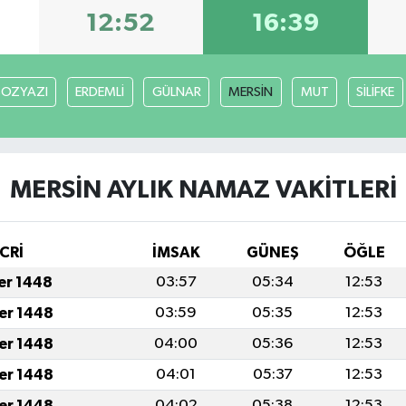
12:52
16:39
BOZYAZI
ERDEMLİ
GÜLNAR
MERSİN
MUT
SİLİFKE
MERSİN AYLIK NAMAZ VAKITLERI
CRİ
İMSAK
GÜNEŞ
ÖĞLE
fer 1448
03:57
05:34
12:53
fer 1448
03:59
05:35
12:53
fer 1448
04:00
05:36
12:53
fer 1448
04:01
05:37
12:53
fer 1448
04:02
05:38
12:53