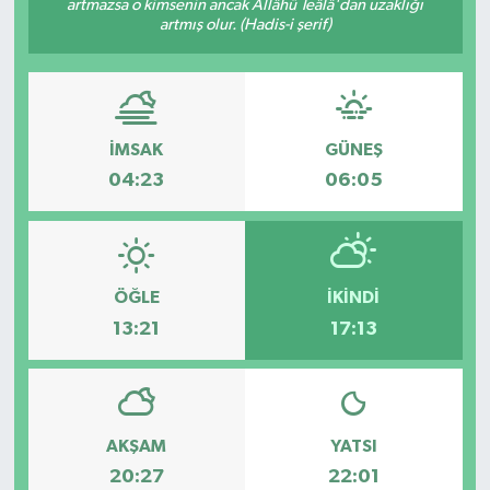
artmazsa o kimsenin ancak Allâhü Teâlâ'dan uzaklığı
artmış olur. (Hadis-i şerif)
DÜNYA
EĞİTİM
İMSAK
GÜNEŞ
TURİZM
04:23
06:05
RÖPORTAJ
VİDEO HABERLER
ÖĞLE
İKINDI
YAZARLAR
13:21
17:13
RESMİ İLAN
MAGAZİN
AKŞAM
YATSI
20:27
22:01