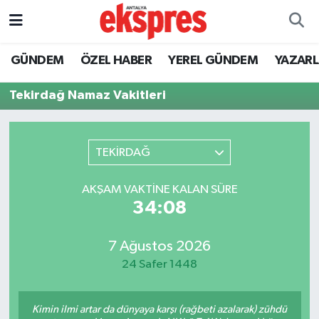
ÖZEL HABER
Nöbetçi Eczaneler
GÜNDEM
ÖZEL HABER
YEREL GÜNDEM
YAZAR
GÜNDEM
Hava Durumu
Tekirdağ Namaz Vakitleri
YEREL GÜNDEM
Trafik Durumu
TEKİRDAĞ
EKONOMİ
Süper Lig Puan Durumu ve Fikstür
AKŞAM VAKTINE KALAN SÜRE
KÜLTÜR - SANAT
Tüm Manşetler
34:08
SPOR
Son Dakika Haberleri
7 Ağustos 2026
24 Safer 1448
SİYASET
Haber Arşivi
SAĞLIK
Kimin ilmi artar da dünyaya karşı (rağbeti azalarak) zühdü