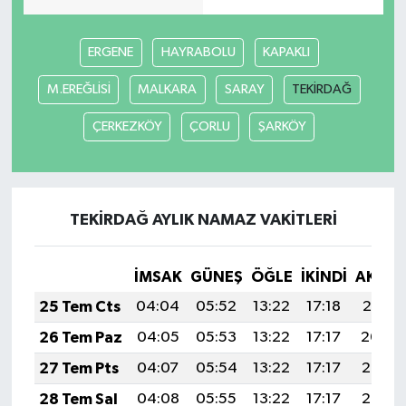
ERGENE
HAYRABOLU
KAPAKLI
M.EREĞLİSİ
MALKARA
SARAY
TEKİRDAĞ
ÇERKEZKÖY
ÇORLU
ŞARKÖY
TEKİRDAĞ AYLIK NAMAZ VAKITLERI
İMSAK
GÜNEŞ
ÖĞLE
İKINDI
AKŞA
25 Tem Cts
04:04
05:52
13:22
17:18
20:41
26 Tem Paz
04:05
05:53
13:22
17:17
20:40
27 Tem Pts
04:07
05:54
13:22
17:17
20:39
28 Tem Sal
04:08
05:55
13:22
17:17
20:38