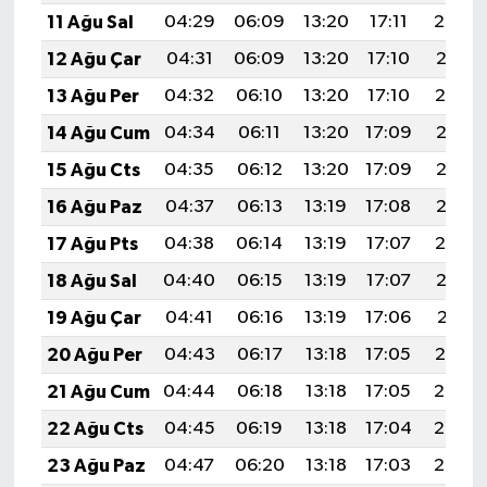
11 Ağu Sal
04:29
06:09
13:20
17:11
20:22
12 Ağu Çar
04:31
06:09
13:20
17:10
20:21
13 Ağu Per
04:32
06:10
13:20
17:10
20:19
14 Ağu Cum
04:34
06:11
13:20
17:09
20:18
15 Ağu Cts
04:35
06:12
13:20
17:09
20:17
16 Ağu Paz
04:37
06:13
13:19
17:08
20:15
17 Ağu Pts
04:38
06:14
13:19
17:07
20:14
18 Ağu Sal
04:40
06:15
13:19
17:07
20:12
19 Ağu Çar
04:41
06:16
13:19
17:06
20:11
20 Ağu Per
04:43
06:17
13:18
17:05
20:10
21 Ağu Cum
04:44
06:18
13:18
17:05
20:08
22 Ağu Cts
04:45
06:19
13:18
17:04
20:07
23 Ağu Paz
04:47
06:20
13:18
17:03
20:05