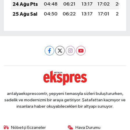
24 Ağu Pts
04:48
06:21
13:17
17:02
20:04
25 Ağu Sal
04:50
06:22
13:17
17:01
20:02
antalyaeksprescomtr, yepyeni temasıyla sizleri buluştururken,
sadelik ve modernizmi bir araya getiriyor. Şatafattan kaçınıyor ve
insanlara haber okuyabilecekleri bir altyapı sunuyor.
Nöbetçi Eczaneler
Hava Durumu