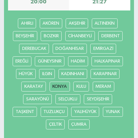
20:00
21:27
AHIRLI
AKÖREN
AKŞEHİR
ALTINEKİN
BEYŞEHİR
BOZKIR
CİHANBEYLİ
DERBENT
DEREBUCAK
DOĞANHİSAR
EMİRGAZİ
EREĞLİ
GÜNEYSINIR
HADİM
HALKAPINAR
HÜYÜK
ILGIN
KADINHANI
KARAPINAR
KARATAY
KONYA
KULU
MERAM
SARAYÖNÜ
SELÇUKLU
SEYDİŞEHİR
TAŞKENT
TUZLUKÇU
YALIHÜYÜK
YUNAK
ÇELTİK
ÇUMRA