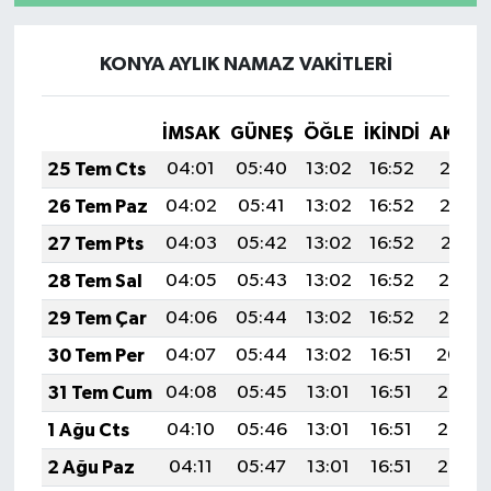
KONYA AYLIK NAMAZ VAKITLERI
İMSAK
GÜNEŞ
ÖĞLE
İKINDI
AKŞA
25 Tem Cts
04:01
05:40
13:02
16:52
20:13
26 Tem Paz
04:02
05:41
13:02
16:52
20:12
27 Tem Pts
04:03
05:42
13:02
16:52
20:11
28 Tem Sal
04:05
05:43
13:02
16:52
20:10
29 Tem Çar
04:06
05:44
13:02
16:52
20:10
30 Tem Per
04:07
05:44
13:02
16:51
20:09
31 Tem Cum
04:08
05:45
13:01
16:51
20:08
1 Ağu Cts
04:10
05:46
13:01
16:51
20:07
2 Ağu Paz
04:11
05:47
13:01
16:51
20:06