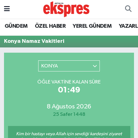
ÖZEL HABER
Nöbetçi Eczaneler
GÜNDEM
ÖZEL HABER
YEREL GÜNDEM
YAZAR
GÜNDEM
Hava Durumu
Konya Namaz Vakitleri
YEREL GÜNDEM
Trafik Durumu
KONYA
EKONOMİ
Süper Lig Puan Durumu ve Fikstür
ÖĞLE VAKTINE KALAN SÜRE
KÜLTÜR - SANAT
Tüm Manşetler
01:49
SPOR
Son Dakika Haberleri
8 Ağustos 2026
25 Safer 1448
SİYASET
Haber Arşivi
SAĞLIK
Kim bir hastayı veya Allah için sevdiği kardeşini ziyaret