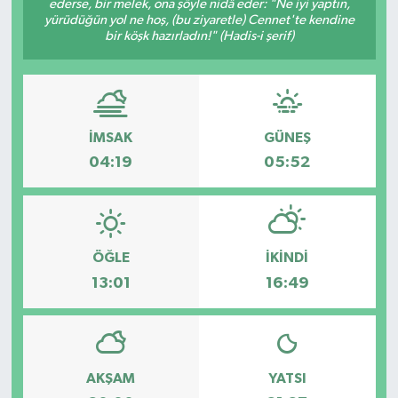
ederse, bir melek, ona şöyle nidâ eder: "Ne iyi yaptın,
yürüdüğün yol ne hoş, (bu ziyaretle) Cennet'te kendine
DÜNYA
bir köşk hazırladın!" (Hadis-i şerif)
EĞİTİM
TURİZM
İMSAK
GÜNEŞ
04:19
05:52
RÖPORTAJ
VİDEO HABERLER
YAZARLAR
ÖĞLE
İKINDI
13:01
16:49
RESMİ İLAN
MAGAZİN
AKŞAM
YATSI