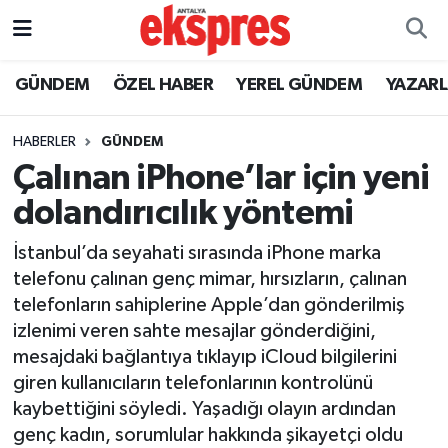
ÖZEL HABER
Nöbetçi Eczaneler
GÜNDEM
ÖZEL HABER
YEREL GÜNDEM
YAZAR
GÜNDEM
Hava Durumu
HABERLER
GÜNDEM
Çalınan iPhone’lar için yeni
YEREL GÜNDEM
Trafik Durumu
dolandırıcılık yöntemi
EKONOMİ
Süper Lig Puan Durumu ve Fikstür
İstanbul’da seyahati sırasında iPhone marka
telefonu çalınan genç mimar, hırsızların, çalınan
KÜLTÜR - SANAT
Tüm Manşetler
telefonların sahiplerine Apple’dan gönderilmiş
izlenimi veren sahte mesajlar gönderdiğini,
SPOR
Son Dakika Haberleri
mesajdaki bağlantıya tıklayıp iCloud bilgilerini
giren kullanıcıların telefonlarının kontrolünü
SİYASET
Haber Arşivi
kaybettiğini söyledi. Yaşadığı olayın ardından
SAĞLIK
genç kadın, sorumlular hakkında şikayetçi oldu