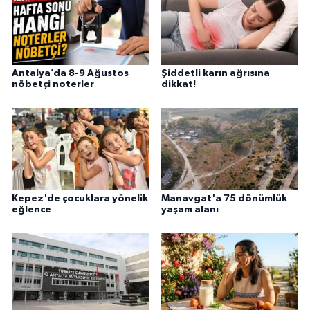
Antalya’da 8-9 Ağustos
Şiddetli karın ağrısına
nöbetçi noterler
dikkat!
Kepez'de çocuklara yönelik
Manavgat'a 75 dönümlük
eğlence
yaşam alanı