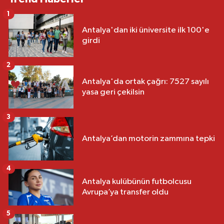
1
Antalya'dan iki üniversite ilk 100'e
girdi
2
Antalya'da ortak çağrı: 7527 sayılı
yasa geri çekilsin
3
Antalya’dan motorin zammına tepki
4
Antalya kulübünün futbolcusu
Avrupa’ya transfer oldu
5