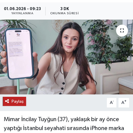
01.06.2026 - 09:23
3 DK
DÜNYA
YAYINLANMA
OKUNMA SÜRESI
EĞİTİM
TURİZM
RÖPORTAJ
VİDEO HABERLER
YAZARLAR
RESMİ İLAN
Paylaş
-
+
A
A
MAGAZİN
Mimar İncilay Tuyğun (37), yaklaşık bir ay önce
yaptığı İstanbul seyahati sırasında iPhone marka