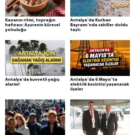
Kazanın ritmi, toprağın
Antalya'da Kurban
hafızası: Aşurenin küresel
Bayramı'nda sahiller doldu
yolculuğu
taştı
Antalya’da kuvvetli yağış
Antalya'da 6 Mayıs'ta
alarmı!
elektrik kesintisi yaşanacak
ilçeler