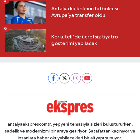
5
Antalya kulübünün futbolcusu
Avrupa’ya transfer oldu
6
Korkuteli'de ücretsiz tiyatro
gösterimi yapılacak
antalyaeksprescomtr, yepyeni temasıyla sizleri buluştururken,
sadelik ve modernizmi bir araya getiriyor. Şatafattan kaçınıyor ve
insanlara haber okuyabilecekleri bir altyapı sunuyor.