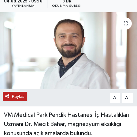
04.08.2025 - 09:10
3 DK
YAYINLANMA
OKUNMA SÜRESI
DÜNYA
EĞİTİM
TURİZM
RÖPORTAJ
VİDEO HABERLER
YAZARLAR
Paylaş
-
+
A
A
RESMİ İLAN
VM Medical Park Pendik Hastanesi İç Hastalıkları
MAGAZİN
Uzmanı Dr. Mecit Bahar, magnezyum eksikliği
konusunda açıklamalarda bulundu.