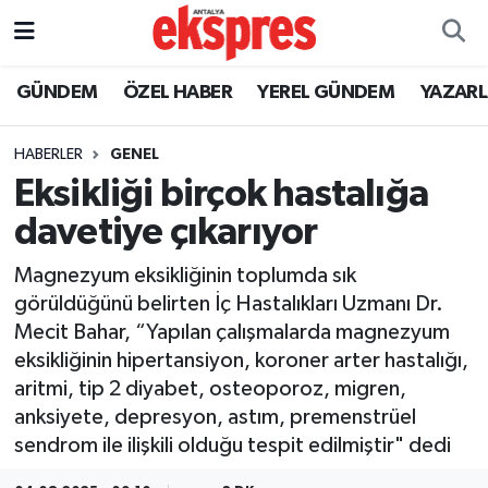
ÖZEL HABER
Nöbetçi Eczaneler
GÜNDEM
ÖZEL HABER
YEREL GÜNDEM
YAZAR
GÜNDEM
Hava Durumu
HABERLER
GENEL
Eksikliği birçok hastalığa
YEREL GÜNDEM
Trafik Durumu
davetiye çıkarıyor
EKONOMİ
Süper Lig Puan Durumu ve Fikstür
Magnezyum eksikliğinin toplumda sık
görüldüğünü belirten İç Hastalıkları Uzmanı Dr.
KÜLTÜR - SANAT
Tüm Manşetler
Mecit Bahar, “Yapılan çalışmalarda magnezyum
eksikliğinin hipertansiyon, koroner arter hastalığı,
SPOR
Son Dakika Haberleri
aritmi, tip 2 diyabet, osteoporoz, migren,
anksiyete, depresyon, astım, premenstrüel
SİYASET
Haber Arşivi
sendrom ile ilişkili olduğu tespit edilmiştir" dedi
SAĞLIK