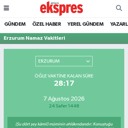
ÖZEL HABER
Nöbetçi Eczaneler
GÜNDEM
ÖZEL HABER
YEREL GÜNDEM
YAZAR
GÜNDEM
Hava Durumu
Erzurum Namaz Vakitleri
YEREL GÜNDEM
Trafik Durumu
ERZURUM
EKONOMİ
Süper Lig Puan Durumu ve Fikstür
ÖĞLE VAKTINE KALAN SÜRE
KÜLTÜR - SANAT
Tüm Manşetler
28:17
SPOR
Son Dakika Haberleri
7 Ağustos 2026
24 Safer 1448
SİYASET
Haber Arşivi
SAĞLIK
(Şu dört şey kâmil) müminin ahlâkındandır: Konuştuğu