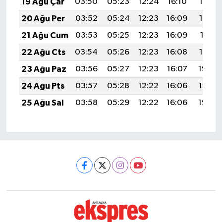
19 Ağu Çar
03:50
05:23
12:24
16:10
19:14
20 Ağu Per
03:52
05:24
12:23
16:09
19:13
21 Ağu Cum
03:53
05:25
12:23
16:09
19:11
22 Ağu Cts
03:54
05:26
12:23
16:08
19:10
23 Ağu Paz
03:56
05:27
12:23
16:07
19:08
24 Ağu Pts
03:57
05:28
12:22
16:06
19:07
25 Ağu Sal
03:58
05:29
12:22
16:06
19:05