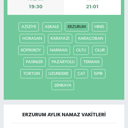
19:30
21:01
AZİZİYE
AŞKALE
ERZURUM
HINIS
HORASAN
KARAYAZI
KARAÇOBAN
KÖPRÜKÖY
NARMAN
OLTU
OLUR
PASİNLER
PAZARYOLU
TEKMAN
TORTUM
UZUNDERE
ÇAT
İSPİR
ŞENKAYA
ERZURUM AYLIK NAMAZ VAKITLERI