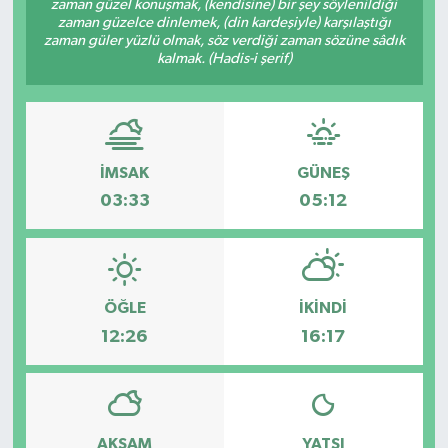
zaman güzel konuşmak, (kendisine) bir şey söylenildiği
zaman güzelce dinlemek, (din kardeşiyle) karşılaştığı
DÜNYA
zaman güler yüzlü olmak, söz verdiği zaman sözüne sâdık
kalmak. (Hadis-i şerif)
EĞİTİM
TURİZM
İMSAK
GÜNEŞ
RÖPORTAJ
03:33
05:12
VİDEO HABERLER
YAZARLAR
ÖĞLE
İKINDI
12:26
16:17
RESMİ İLAN
MAGAZİN
AKŞAM
YATSI