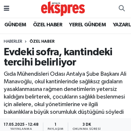
ÖZEL HABER
Nöbetçi Eczaneler
GÜNDEM
ÖZEL HABER
YEREL GÜNDEM
YAZAR
GÜNDEM
Hava Durumu
HABERLER
ÖZEL HABER
Evdeki sofra, kantindeki
YEREL GÜNDEM
Trafik Durumu
tercihi belirliyor
EKONOMİ
Süper Lig Puan Durumu ve Fikstür
Gıda Mühendisleri Odası Antalya Şube Başkanı Ali
Manavoğlu, okul kantinlerinde sağlıksız gıdaların
KÜLTÜR - SANAT
Tüm Manşetler
yasaklanmasına rağmen denetimlerin yetersiz
kaldığını belirterek, çocukların sağlıklı beslenmesi
SPOR
Son Dakika Haberleri
için ailelere, okul yönetimlerine ve ilgili
bakanlıklara büyük sorumluluk düştüğünü söyledi
SİYASET
Haber Arşivi
17.05.2025 - 12:48
1
3 DK
SAĞLIK
YAYINLANMA
PAYLAŞIM
OKUNMA SÜRESI