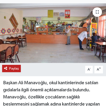
DÜNYA
EĞİTİM
TURİZM
RÖPORTAJ
VİDEO HABERLER
Paylaş
YAZARLAR
-
+
A
A
RESMİ İLAN
Başkan Ali Manavoğlu, okul kantinlerinde satılan
gıdalarla ilgili önemli açıklamalarda bulundu.
MAGAZİN
Manavoğlu, özellikle çocukların sağlıklı
beslenmesini sağlamak adına kantinlerde yapılan