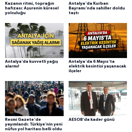
Kazanın ritmi, toprağın
Antalya'da Kurban
hafızası: Aşurenin küresel
Bayramı'nda sahiller doldu
yolculuğu
taştı
Antalya’da kuvvetli yağış
Antalya'da 6 Mayıs'ta
alarmı!
elektrik kesintisi yaşanacak
ilçeler
Resmi Gazete'de
AESOB’da kader günü
yayımlandı: Türkiye’nin yeni
nüfus yol haritası belli oldu