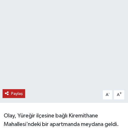
DÜNYA
EĞİTİM
TURİZM
RÖPORTAJ
VİDEO HABERLER
YAZARLAR
Paylaş
-
+
A
A
RESMİ İLAN
MAGAZİN
Olay, Yüreğir ilçesine bağlı Kiremithane
Mahallesi’ndeki bir apartmanda meydana geldi.