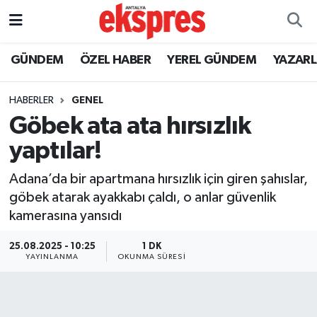
ÖZEL HABER
Nöbetçi Eczaneler
GÜNDEM
ÖZEL HABER
YEREL GÜNDEM
YAZAR
GÜNDEM
Hava Durumu
HABERLER
GENEL
Göbek ata ata hırsızlık
YEREL GÜNDEM
Trafik Durumu
yaptılar!
EKONOMİ
Süper Lig Puan Durumu ve Fikstür
Adana’da bir apartmana hırsızlık için giren şahıslar,
göbek atarak ayakkabı çaldı, o anlar güvenlik
KÜLTÜR - SANAT
Tüm Manşetler
kamerasına yansıdı
SPOR
Son Dakika Haberleri
25.08.2025 - 10:25
1 DK
YAYINLANMA
OKUNMA SÜRESI
SİYASET
Haber Arşivi
SAĞLIK