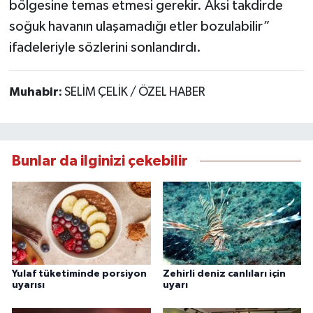
bölgesine temas etmesi gerekir. Aksi takdirde
soğuk havanın ulaşamadığı etler bozulabilir”
ifadeleriyle sözlerini sonlandırdı.
Muhabir:
SELİM ÇELİK / ÖZEL HABER
Bunlar da ilginizi çekebilir
Yulaf tüketiminde porsiyon
Zehirli deniz canlıları için
uyarısı
uyarı