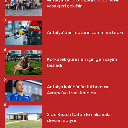
Antalya'da ortak çağrı: 7527 sayılı
yasa geri çekilsin
3
Antalya’dan motorin zammına tepki
4
Korkuteli güreşleri için geri sayım
başladı
5
Antalya kulübünün futbolcusu
Avrupa’ya transfer oldu
6
Side Beach Cafe'de çalışmalar
devam ediyor