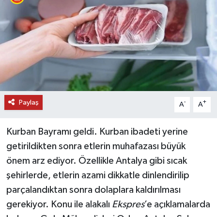
DÜNYA
EĞİTİM
TURİZM
RÖPORTAJ
Paylaş
-
+
A
A
VİDEO HABERLER
Kurban Bayramı geldi. Kurban ibadeti yerine
YAZARLAR
getirildikten sonra etlerin muhafazası büyük
önem arz ediyor. Özellikle Antalya gibi sıcak
RESMİ İLAN
şehirlerde, etlerin azami dikkatle dinlendirilip
parçalandıktan sonra dolaplara kaldırılması
MAGAZİN
gerekiyor. Konu ile alakalı
Ekspres
’e açıklamalarda