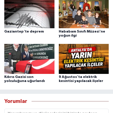
Gaziantep'te deprem
Hababam Sınıfı Müzesi'ne
yoğun ilgi
Kıbrıs Gazisi son
9 Ağustos’ta elektrik
yolculuğuna uğurlandı
kesintisi yapılacak ilçeler
Yorumlar