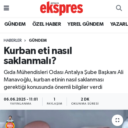
ÖZEL HABER
Nöbetçi Eczaneler
GÜNDEM
ÖZEL HABER
YEREL GÜNDEM
YAZAR
GÜNDEM
Hava Durumu
HABERLER
GÜNDEM
Kurban eti nasıl
YEREL GÜNDEM
Trafik Durumu
saklanmalı?
EKONOMİ
Süper Lig Puan Durumu ve Fikstür
Gıda Mühendisleri Odası Antalya Şube Başkanı Ali
Manavoğlu, kurban etinin nasıl saklanması
KÜLTÜR - SANAT
Tüm Manşetler
gerektiği konusunda önemli bilgiler verdi
SPOR
Son Dakika Haberleri
06.06.2025 - 11:01
1
2 DK
YAYINLANMA
PAYLAŞIM
OKUNMA SÜRESI
SİYASET
Haber Arşivi
SAĞLIK