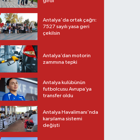
girdi
Antalya'da ortak çağrı:
7527 sayılı yasa geri
çekilsin
Antalya’dan motorin
zammına tepki
Antalya kulübünün
futbolcusu Avrupa’ya
transfer oldu
Antalya Havalimanı'nda
karşılama sistemi
değişti