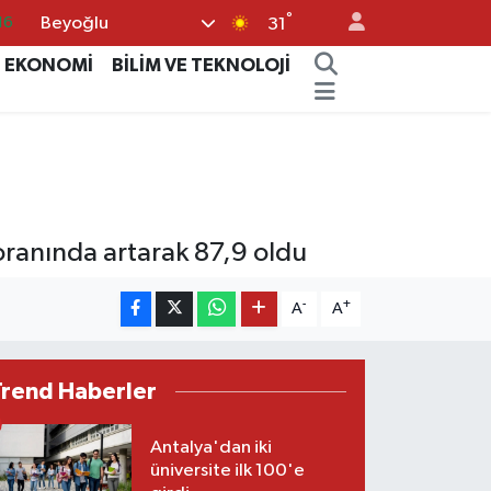
°
Beyoğlu
16
31
06
EKONOMİ
BİLİM VE TEKNOLOJİ
02
.2
32
70
oranında artarak 87,9 oldu
-
+
A
A
Trend Haberler
Antalya'dan iki
üniversite ilk 100'e