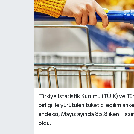
DÜNYA
EĞİTİM
TURİZM
RÖPORTAJ
VİDEO HABERLER
YAZARLAR
Türkiye İstatistik Kurumu (TÜİK) ve T
RESMİ İLAN
birliği ile yürütülen tüketici eğilim a
endeksi, Mayıs ayında 85,8 iken Hazi
MAGAZİN
oldu.