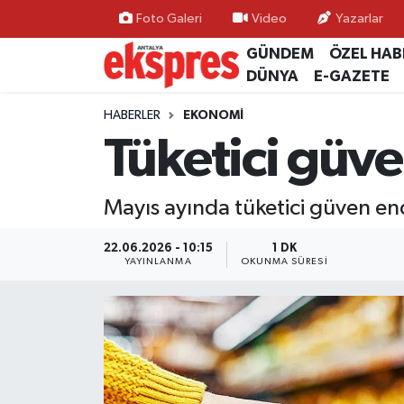
Foto Galeri
Video
Yazarlar
GÜNDEM
ÖZEL HAB
ÖZEL HABER
Nöbetçi Eczaneler
DÜNYA
E-GAZETE
GÜNDEM
Hava Durumu
HABERLER
EKONOMİ
Tüketici güv
YEREL GÜNDEM
Trafik Durumu
Mayıs ayında tüketici güven en
EKONOMİ
Süper Lig Puan Durumu ve Fikstür
22.06.2026 - 10:15
1 DK
KÜLTÜR - SANAT
Tüm Manşetler
YAYINLANMA
OKUNMA SÜRESI
SPOR
Son Dakika Haberleri
SİYASET
Haber Arşivi
SAĞLIK