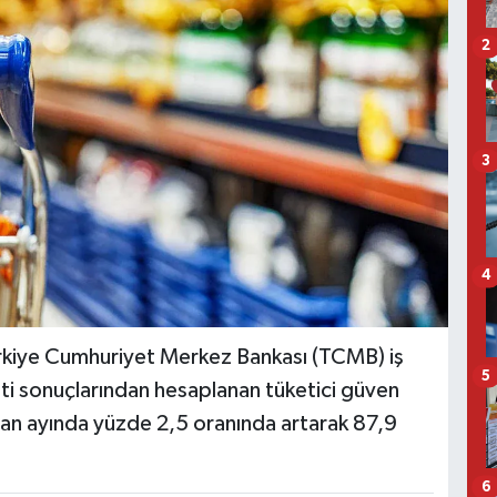
2
3
4
ürkiye Cumhuriyet Merkez Bankası (TCMB) iş
5
nketi sonuçlarından hesaplanan tüketici güven
ran ayında yüzde 2,5 oranında artarak 87,9
6