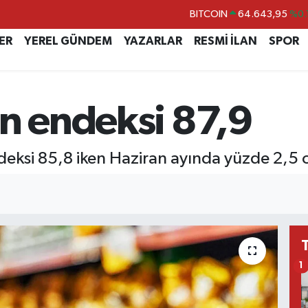
BITCOIN
64.643,95
%0.
DOLAR
47,6006
%0.
ER
YEREL GÜNDEM
YAZARLAR
RESMİ İLAN
SPOR
EURO
55,0250
%0.
STERLİN
64,2398
%0
en endeksi 87,9
GRAM ALTIN
6513.94
%0.
BİST100
13.799
%
deksi 85,8 iken Haziran ayında yüzde 2,5 
1