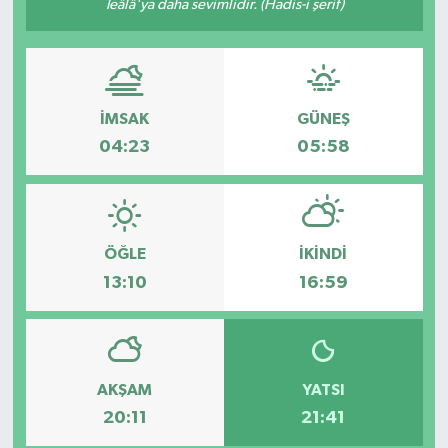
Teâlâ'ya daha sevimlidir. (Hadis-i şerif)
DÜNYA
EĞİTİM
İMSAK
GÜNEŞ
TURİZM
04:23
05:58
RÖPORTAJ
VİDEO HABERLER
ÖĞLE
İKINDI
13:10
16:59
YAZARLAR
RESMİ İLAN
AKŞAM
YATSI
MAGAZİN
20:11
21:41