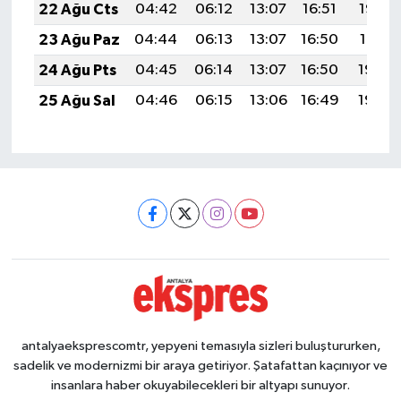
22 Ağu Cts
04:42
06:12
13:07
16:51
19:52
23 Ağu Paz
04:44
06:13
13:07
16:50
19:51
24 Ağu Pts
04:45
06:14
13:07
16:50
19:49
25 Ağu Sal
04:46
06:15
13:06
16:49
19:48
antalyaeksprescomtr, yepyeni temasıyla sizleri buluştururken,
sadelik ve modernizmi bir araya getiriyor. Şatafattan kaçınıyor ve
insanlara haber okuyabilecekleri bir altyapı sunuyor.