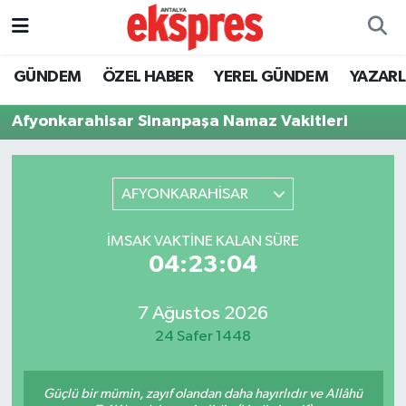
ÖZEL HABER
Nöbetçi Eczaneler
GÜNDEM
ÖZEL HABER
YEREL GÜNDEM
YAZAR
GÜNDEM
Hava Durumu
Afyonkarahisar Sinanpaşa Namaz Vakitleri
YEREL GÜNDEM
Trafik Durumu
AFYONKARAHİSAR
EKONOMİ
Süper Lig Puan Durumu ve Fikstür
İMSAK VAKTINE KALAN SÜRE
KÜLTÜR - SANAT
Tüm Manşetler
04:23:04
SPOR
Son Dakika Haberleri
7 Ağustos 2026
24 Safer 1448
SİYASET
Haber Arşivi
SAĞLIK
Güçlü bir mümin, zayıf olandan daha hayırlıdır ve Allâhü