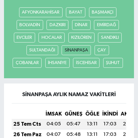
AFYONKARAHİSAR
BAYAT
BAŞMAKÇI
BOLVADİN
DAZKIRI
DİNAR
EMİRDAĞ
EVCİLER
HOCALAR
KIZILÖREN
SANDIKLI
SULTANDAĞI
SİNANPAŞA
ÇAY
ÇOBANLAR
İHSANİYE
İSCEHİSAR
ŞUHUT
SİNANPAŞA AYLIK NAMAZ VAKITLERI
İMSAK
GÜNEŞ
ÖĞLE
İKINDI
AKŞA
25 Tem Cts
04:05
05:47
13:11
17:03
20:24
26 Tem Paz
04:07
05:48
13:11
17:03
20:23