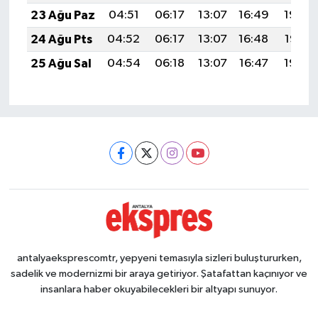
23 Ağu Paz
04:51
06:17
13:07
16:49
19:48
24 Ağu Pts
04:52
06:17
13:07
16:48
19:47
25 Ağu Sal
04:54
06:18
13:07
16:47
19:45
antalyaeksprescomtr, yepyeni temasıyla sizleri buluştururken,
sadelik ve modernizmi bir araya getiriyor. Şatafattan kaçınıyor ve
insanlara haber okuyabilecekleri bir altyapı sunuyor.