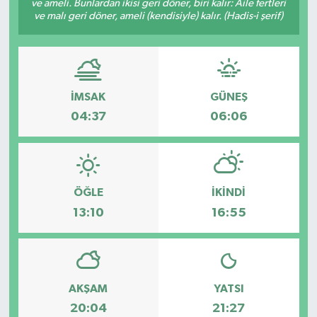
ve ameli. Bunlardan ikisi geri döner, biri kalır: Âile fertleri
ve malı geri döner, ameli (kendisiyle) kalır. (Hadis-i şerif)
DÜNYA
EĞİTİM
İMSAK
GÜNEŞ
TURİZM
04:37
06:06
RÖPORTAJ
VİDEO HABERLER
ÖĞLE
İKINDI
YAZARLAR
13:10
16:55
RESMİ İLAN
MAGAZİN
AKŞAM
YATSI
20:04
21:27