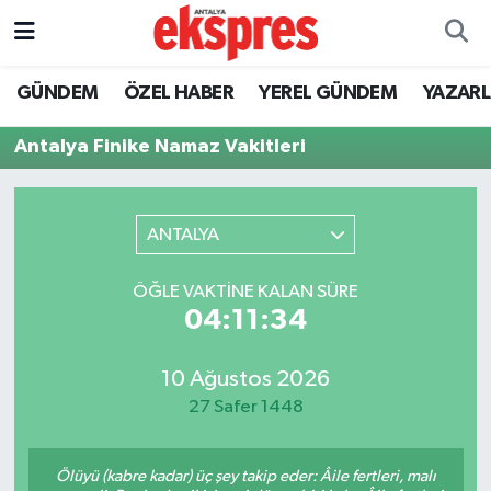
ÖZEL HABER
Nöbetçi Eczaneler
GÜNDEM
ÖZEL HABER
YEREL GÜNDEM
YAZAR
GÜNDEM
Hava Durumu
Antalya Finike Namaz Vakitleri
YEREL GÜNDEM
Trafik Durumu
ANTALYA
EKONOMİ
Süper Lig Puan Durumu ve Fikstür
ÖĞLE VAKTINE KALAN SÜRE
KÜLTÜR - SANAT
Tüm Manşetler
04:11:34
SPOR
Son Dakika Haberleri
10 Ağustos 2026
27 Safer 1448
SİYASET
Haber Arşivi
SAĞLIK
Ölüyü (kabre kadar) üç şey takip eder: Âile fertleri, malı