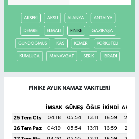
AKSEKİ
AKSU
ALANYA
ANTALYA
DEMRE
ELMALI
FİNİKE
GAZİPAŞA
GÜNDOĞMUŞ
KAŞ
KEMER
KORKUTELİ
KUMLUCA
MANAVGAT
SERİK
İBRADI
FİNİKE AYLIK NAMAZ VAKITLERI
İMSAK
GÜNEŞ
ÖĞLE
İKINDI
AKŞA
25 Tem Cts
04:18
05:54
13:11
16:59
20:19
26 Tem Paz
04:19
05:54
13:11
16:59
20:18
27 Tem Pts
04:20
05:55
13:11
16:59
20:17