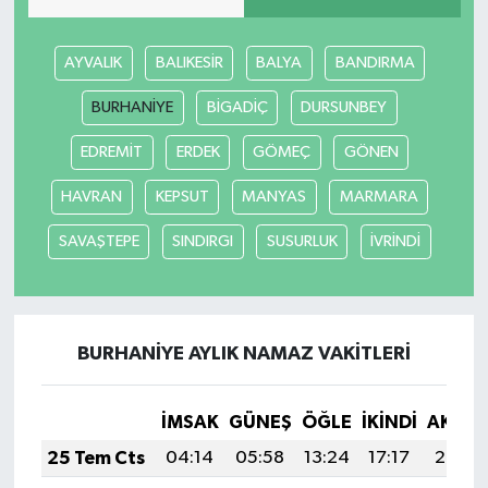
AYVALIK
BALIKESİR
BALYA
BANDIRMA
BURHANİYE
BİGADİÇ
DURSUNBEY
EDREMİT
ERDEK
GÖMEÇ
GÖNEN
HAVRAN
KEPSUT
MANYAS
MARMARA
SAVAŞTEPE
SINDIRGI
SUSURLUK
İVRİNDİ
BURHANİYE AYLIK NAMAZ VAKITLERI
İMSAK
GÜNEŞ
ÖĞLE
İKINDI
AKŞA
25 Tem Cts
04:14
05:58
13:24
17:17
20:39