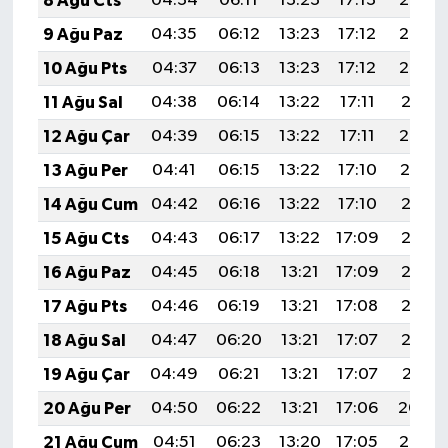
8 Ağu Cts
04:34
06:11
13:23
17:13
20:25
9 Ağu Paz
04:35
06:12
13:23
17:12
20:24
10 Ağu Pts
04:37
06:13
13:23
17:12
20:22
11 Ağu Sal
04:38
06:14
13:22
17:11
20:21
12 Ağu Çar
04:39
06:15
13:22
17:11
20:20
13 Ağu Per
04:41
06:15
13:22
17:10
20:19
14 Ağu Cum
04:42
06:16
13:22
17:10
20:17
15 Ağu Cts
04:43
06:17
13:22
17:09
20:16
16 Ağu Paz
04:45
06:18
13:21
17:09
20:15
17 Ağu Pts
04:46
06:19
13:21
17:08
20:13
18 Ağu Sal
04:47
06:20
13:21
17:07
20:12
19 Ağu Çar
04:49
06:21
13:21
17:07
20:11
20 Ağu Per
04:50
06:22
13:21
17:06
20:09
21 Ağu Cum
04:51
06:23
13:20
17:05
20:08