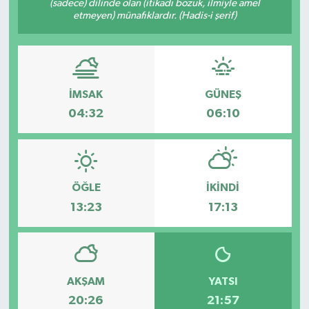
(sadece) dilinde olan (itikadı bozuk, ilmiyle amel
etmeyen) münafıklardır. (Hadis-i şerif)
DÜNYA
EĞİTİM
İMSAK
GÜNEŞ
TURİZM
04:32
06:10
RÖPORTAJ
VİDEO HABERLER
ÖĞLE
İKINDI
YAZARLAR
13:23
17:13
RESMİ İLAN
MAGAZİN
AKŞAM
YATSI
20:26
21:57