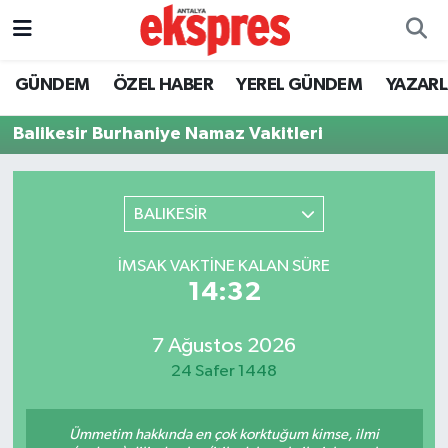
ÖZEL HABER
Nöbetçi Eczaneler
GÜNDEM
ÖZEL HABER
YEREL GÜNDEM
YAZAR
GÜNDEM
Hava Durumu
Balikesir Burhaniye Namaz Vakitleri
YEREL GÜNDEM
Trafik Durumu
BALIKESİR
EKONOMİ
Süper Lig Puan Durumu ve Fikstür
İMSAK VAKTINE KALAN SÜRE
KÜLTÜR - SANAT
Tüm Manşetler
14:32
SPOR
Son Dakika Haberleri
7 Ağustos 2026
24 Safer 1448
SİYASET
Haber Arşivi
SAĞLIK
Ümmetim hakkında en çok korktuğum kimse, ilmi