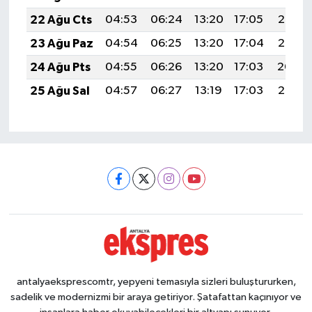
22 Ağu Cts
04:53
06:24
13:20
17:05
20:06
23 Ağu Paz
04:54
06:25
13:20
17:04
20:05
24 Ağu Pts
04:55
06:26
13:20
17:03
20:04
25 Ağu Sal
04:57
06:27
13:19
17:03
20:02
antalyaeksprescomtr, yepyeni temasıyla sizleri buluştururken,
sadelik ve modernizmi bir araya getiriyor. Şatafattan kaçınıyor ve