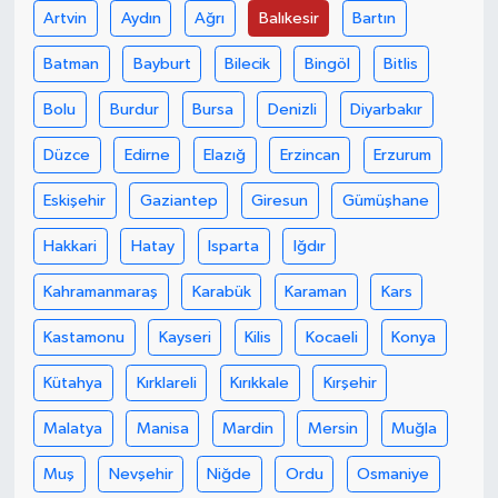
Artvin
Aydın
Ağrı
Balıkesir
Bartın
Batman
Bayburt
Bilecik
Bingöl
Bitlis
Bolu
Burdur
Bursa
Denizli
Diyarbakır
Düzce
Edirne
Elazığ
Erzincan
Erzurum
Eskişehir
Gaziantep
Giresun
Gümüşhane
Hakkari
Hatay
Isparta
Iğdır
Kahramanmaraş
Karabük
Karaman
Kars
Kastamonu
Kayseri
Kilis
Kocaeli
Konya
Kütahya
Kırklareli
Kırıkkale
Kırşehir
Malatya
Manisa
Mardin
Mersin
Muğla
Muş
Nevşehir
Niğde
Ordu
Osmaniye