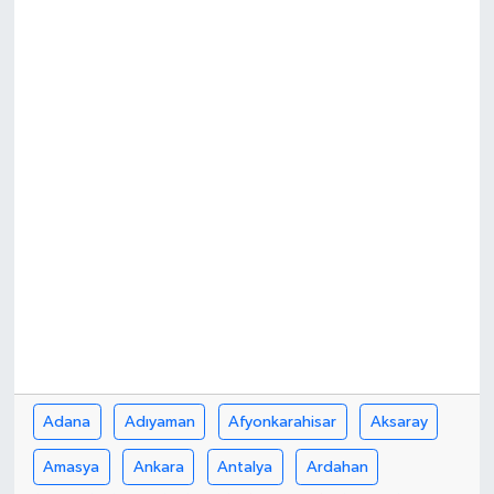
DÜNYA
EĞİTİM
TURİZM
RÖPORTAJ
VİDEO HABERLER
YAZARLAR
RESMİ İLAN
Adana
Adıyaman
Afyonkarahisar
Aksaray
MAGAZİN
Amasya
Ankara
Antalya
Ardahan