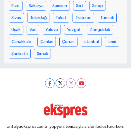
Rize
Sakarya
Samsun
Siirt
Sinop
Sivas
Tekirdağ
Tokat
Trabzon
Tunceli
Uşak
Van
Yalova
Yozgat
Zonguldak
Çanakkale
Çankırı
Çorum
İstanbul
İzmir
Şanlıurfa
Şırnak
antalyaeksprescomtr, yepyeni temasıyla sizleri buluştururken,