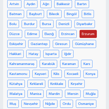
Artvin
Aydın
Ağrı
Balıkesir
Bartın
Batman
Bayburt
Bilecik
Bingöl
Bitlis
Bolu
Burdur
Bursa
Denizli
Diyarbakır
Düzce
Edirne
Elazığ
Erzincan
Erzurum
Eskişehir
Gaziantep
Giresun
Gümüşhane
Hakkari
Hatay
Isparta
Iğdır
Kahramanmaraş
Karabük
Karaman
Kars
Kastamonu
Kayseri
Kilis
Kocaeli
Konya
Kütahya
Kırklareli
Kırıkkale
Kırşehir
Malatya
Manisa
Mardin
Mersin
Muğla
Muş
Nevşehir
Niğde
Ordu
Osmaniye