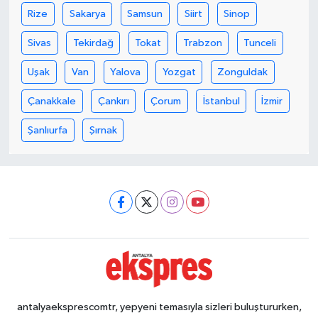
Rize
Sakarya
Samsun
Siirt
Sinop
Sivas
Tekirdağ
Tokat
Trabzon
Tunceli
Uşak
Van
Yalova
Yozgat
Zonguldak
Çanakkale
Çankırı
Çorum
İstanbul
İzmir
Şanlıurfa
Şırnak
antalyaeksprescomtr, yepyeni temasıyla sizleri buluştururken,