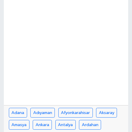
DÜNYA
EĞİTİM
TURİZM
RÖPORTAJ
VİDEO HABERLER
YAZARLAR
RESMİ İLAN
Adana
Adıyaman
Afyonkarahisar
Aksaray
MAGAZİN
Amasya
Ankara
Antalya
Ardahan