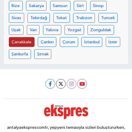
Rize
Sakarya
Samsun
Siirt
Sinop
Sivas
Tekirdağ
Tokat
Trabzon
Tunceli
Uşak
Van
Yalova
Yozgat
Zonguldak
Çanakkale
Çankırı
Çorum
İstanbul
İzmir
Şanlıurfa
Şırnak
antalyaeksprescomtr, yepyeni temasıyla sizleri buluştururken,