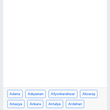
DÜNYA
EĞİTİM
TURİZM
RÖPORTAJ
VİDEO HABERLER
YAZARLAR
RESMİ İLAN
Adana
Adıyaman
Afyonkarahisar
Aksaray
MAGAZİN
Amasya
Ankara
Antalya
Ardahan