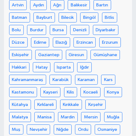
Artvin
Aydın
Ağrı
Balıkesir
Bartın
Batman
Bayburt
Bilecik
Bingöl
Bitlis
Bolu
Burdur
Bursa
Denizli
Diyarbakır
Düzce
Edirne
Elazığ
Erzincan
Erzurum
Eskişehir
Gaziantep
Giresun
Gümüşhane
Hakkari
Hatay
Isparta
Iğdır
Kahramanmaraş
Karabük
Karaman
Kars
Kastamonu
Kayseri
Kilis
Kocaeli
Konya
Kütahya
Kırklareli
Kırıkkale
Kırşehir
Malatya
Manisa
Mardin
Mersin
Muğla
Muş
Nevşehir
Niğde
Ordu
Osmaniye