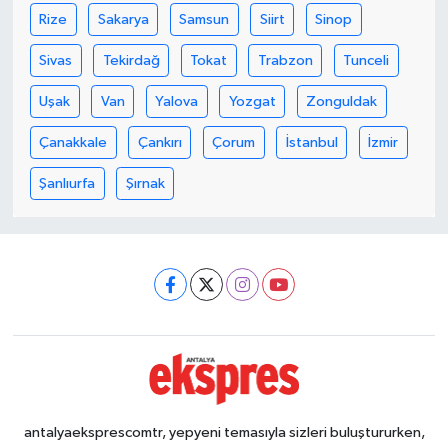
Rize
Sakarya
Samsun
Siirt
Sinop
Sivas
Tekirdağ
Tokat
Trabzon
Tunceli
Uşak
Van
Yalova
Yozgat
Zonguldak
Çanakkale
Çankırı
Çorum
İstanbul
İzmir
Şanlıurfa
Şırnak
antalyaeksprescomtr, yepyeni temasıyla sizleri buluştururken,