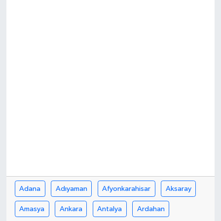
DÜNYA
EĞİTİM
TURİZM
RÖPORTAJ
VİDEO HABERLER
YAZARLAR
RESMİ İLAN
Adana
Adıyaman
Afyonkarahisar
Aksaray
MAGAZİN
Amasya
Ankara
Antalya
Ardahan