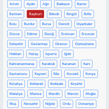
Artvin
Aydın
Ağrı
Balıkesir
Bartın
Batman
Bayburt
Bilecik
Bingöl
Bitlis
Bolu
Burdur
Bursa
Denizli
Diyarbakır
Düzce
Edirne
Elazığ
Erzincan
Erzurum
Eskişehir
Gaziantep
Giresun
Gümüşhane
Hakkari
Hatay
Isparta
Iğdır
Kahramanmaraş
Karabük
Karaman
Kars
Kastamonu
Kayseri
Kilis
Kocaeli
Konya
Kütahya
Kırklareli
Kırıkkale
Kırşehir
Malatya
Manisa
Mardin
Mersin
Muğla
Muş
Nevşehir
Niğde
Ordu
Osmaniye