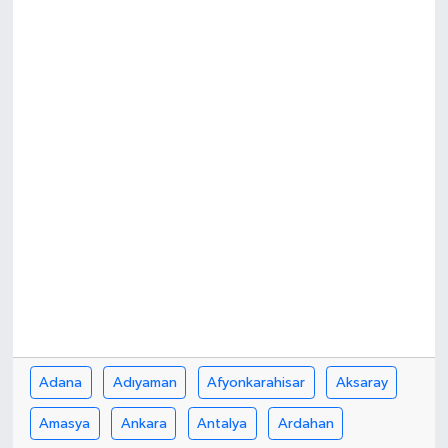
DÜNYA
EĞİTİM
TURİZM
RÖPORTAJ
VİDEO HABERLER
YAZARLAR
RESMİ İLAN
Adana
Adıyaman
Afyonkarahisar
Aksaray
MAGAZİN
Amasya
Ankara
Antalya
Ardahan