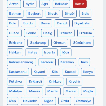
Artvin
Aydın
Ağrı
Balıkesir
Bartın
Batman
Bayburt
Bilecik
Bingöl
Bitlis
Bolu
Burdur
Bursa
Denizli
Diyarbakır
Düzce
Edirne
Elazığ
Erzincan
Erzurum
Eskişehir
Gaziantep
Giresun
Gümüşhane
Hakkari
Hatay
Isparta
Iğdır
Kahramanmaraş
Karabük
Karaman
Kars
Kastamonu
Kayseri
Kilis
Kocaeli
Konya
Kütahya
Kırklareli
Kırıkkale
Kırşehir
Malatya
Manisa
Mardin
Mersin
Muğla
Muş
Nevşehir
Niğde
Ordu
Osmaniye