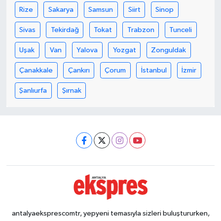
Rize
Sakarya
Samsun
Siirt
Sinop
Sivas
Tekirdağ
Tokat
Trabzon
Tunceli
Uşak
Van
Yalova
Yozgat
Zonguldak
Çanakkale
Çankırı
Çorum
İstanbul
İzmir
Şanlıurfa
Şırnak
antalyaeksprescomtr, yepyeni temasıyla sizleri buluştururken,