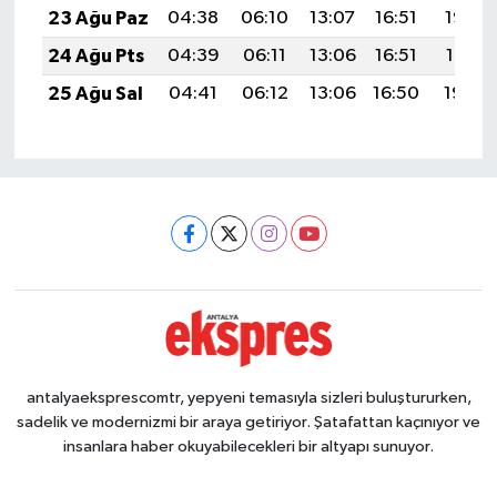
23 Ağu Paz
04:38
06:10
13:07
16:51
19:53
24 Ağu Pts
04:39
06:11
13:06
16:51
19:51
25 Ağu Sal
04:41
06:12
13:06
16:50
19:50
antalyaeksprescomtr, yepyeni temasıyla sizleri buluştururken,
sadelik ve modernizmi bir araya getiriyor. Şatafattan kaçınıyor ve
insanlara haber okuyabilecekleri bir altyapı sunuyor.