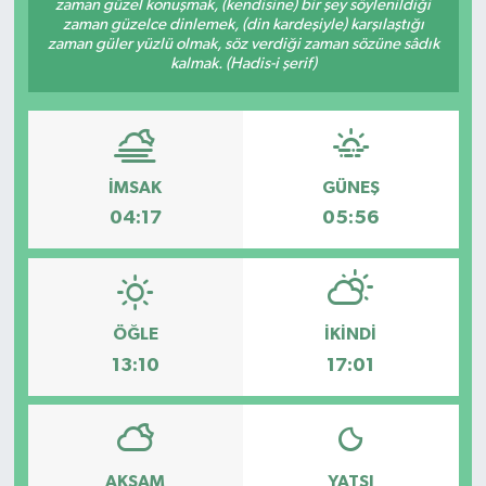
zaman güzel konuşmak, (kendisine) bir şey söylenildiği
zaman güzelce dinlemek, (din kardeşiyle) karşılaştığı
DÜNYA
zaman güler yüzlü olmak, söz verdiği zaman sözüne sâdık
kalmak. (Hadis-i şerif)
EĞİTİM
TURİZM
İMSAK
GÜNEŞ
RÖPORTAJ
04:17
05:56
VİDEO HABERLER
YAZARLAR
ÖĞLE
İKINDI
13:10
17:01
RESMİ İLAN
MAGAZİN
AKŞAM
YATSI