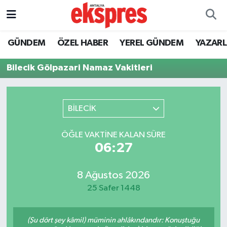
ÖZEL HABER
Nöbetçi Eczaneler
GÜNDEM
ÖZEL HABER
YEREL GÜNDEM
YAZAR
GÜNDEM
Hava Durumu
Bilecik Gölpazari Namaz Vakitleri
YEREL GÜNDEM
Trafik Durumu
BİLECİK
EKONOMİ
Süper Lig Puan Durumu ve Fikstür
ÖĞLE VAKTINE KALAN SÜRE
KÜLTÜR - SANAT
Tüm Manşetler
06:27
SPOR
Son Dakika Haberleri
8 Ağustos 2026
25 Safer 1448
SİYASET
Haber Arşivi
SAĞLIK
(Şu dört şey kâmil) müminin ahlâkındandır: Konuştuğu