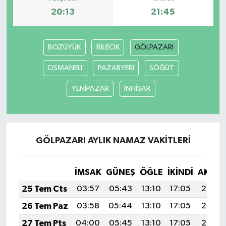
20:13
21:45
BOZÜYÜK
BİLECİK
GÖLPAZARI
OSMANELİ
PAZARYERİ
SÖĞÜT
YENİPAZAR
İNHİSAR
GÖLPAZARI AYLIK NAMAZ VAKITLERI
İMSAK
GÜNEŞ
ÖĞLE
İKINDI
AKŞA
25 Tem Cts
03:57
05:43
13:10
17:05
20:28
26 Tem Paz
03:58
05:44
13:10
17:05
20:27
27 Tem Pts
04:00
05:45
13:10
17:05
20:26