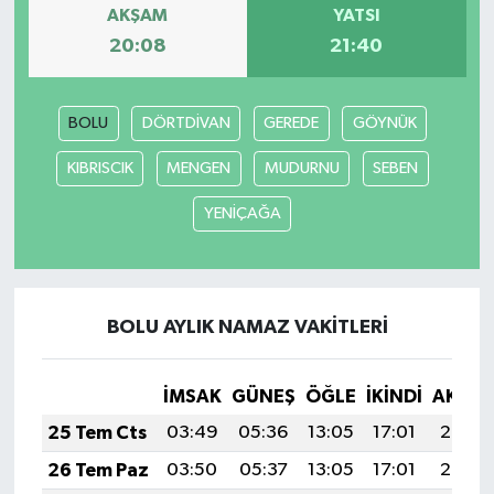
AKŞAM
YATSI
20:08
21:40
BOLU
DÖRTDİVAN
GEREDE
GÖYNÜK
KIBRISCIK
MENGEN
MUDURNU
SEBEN
YENİÇAĞA
BOLU AYLIK NAMAZ VAKITLERI
İMSAK
GÜNEŞ
ÖĞLE
İKINDI
AKŞA
25 Tem Cts
03:49
05:36
13:05
17:01
20:24
26 Tem Paz
03:50
05:37
13:05
17:01
20:23