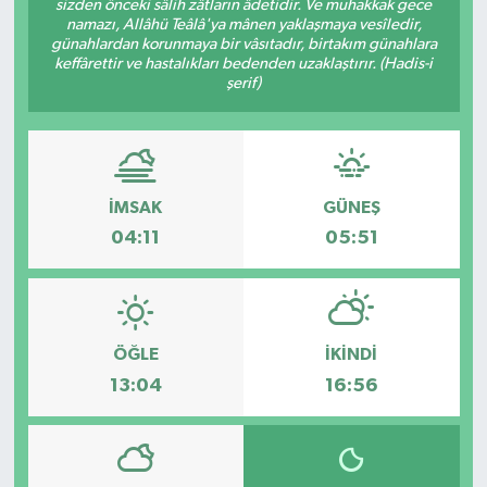
sizden önceki sâlih zâtların âdetidir. Ve muhakkak gece
namazı, Allâhü Teâlâ'ya mânen yaklaşmaya vesîledir,
DÜNYA
günahlardan korunmaya bir vâsıtadır, birtakım günahlara
keffârettir ve hastalıkları bedenden uzaklaştırır. (Hadis-i
şerif)
EĞİTİM
TURİZM
RÖPORTAJ
İMSAK
GÜNEŞ
04:11
05:51
VİDEO HABERLER
YAZARLAR
ÖĞLE
İKINDI
RESMİ İLAN
13:04
16:56
MAGAZİN