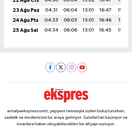
22 Ağu Cts
04:30
06:04
13:02
16:47
19:50
23 Ağu Paz
04:31
06:04
13:01
16:47
19:48
24 Ağu Pts
04:33
06:05
13:01
16:46
19:47
25 Ağu Sal
04:34
06:06
13:01
16:45
19:45
antalyaeksprescomtr, yepyeni temasıyla sizleri buluştururken,
sadelik ve modernizmi bir araya getiriyor. Şatafattan kaçınıyor ve
insanlara haber okuyabilecekleri bir altyapı sunuyor.