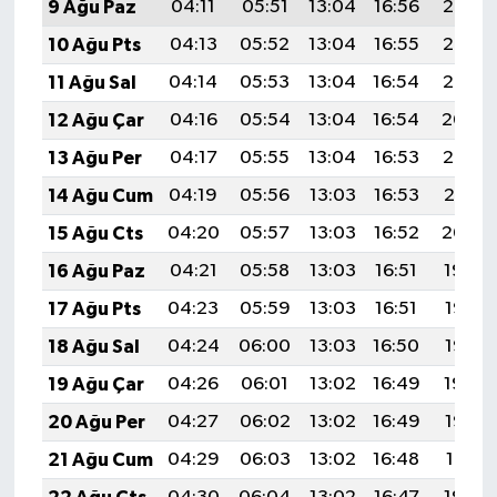
9 Ağu Paz
04:11
05:51
13:04
16:56
20:08
10 Ağu Pts
04:13
05:52
13:04
16:55
20:07
11 Ağu Sal
04:14
05:53
13:04
16:54
20:05
12 Ağu Çar
04:16
05:54
13:04
16:54
20:04
13 Ağu Per
04:17
05:55
13:04
16:53
20:03
14 Ağu Cum
04:19
05:56
13:03
16:53
20:01
15 Ağu Cts
04:20
05:57
13:03
16:52
20:00
16 Ağu Paz
04:21
05:58
13:03
16:51
19:59
17 Ağu Pts
04:23
05:59
13:03
16:51
19:57
18 Ağu Sal
04:24
06:00
13:03
16:50
19:56
19 Ağu Çar
04:26
06:01
13:02
16:49
19:54
20 Ağu Per
04:27
06:02
13:02
16:49
19:53
21 Ağu Cum
04:29
06:03
13:02
16:48
19:51