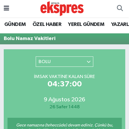
ÖZEL HABER
Nöbetçi Eczaneler
GÜNDEM
ÖZEL HABER
YEREL GÜNDEM
YAZAR
GÜNDEM
Hava Durumu
Bolu Namaz Vakitleri
YEREL GÜNDEM
Trafik Durumu
BOLU
EKONOMİ
Süper Lig Puan Durumu ve Fikstür
İMSAK VAKTINE KALAN SÜRE
KÜLTÜR - SANAT
Tüm Manşetler
04:37:00
SPOR
Son Dakika Haberleri
9 Ağustos 2026
26 Safer 1448
SİYASET
Haber Arşivi
SAĞLIK
Gece namazına (teheccüde) devam ediniz. Çünkü bu,