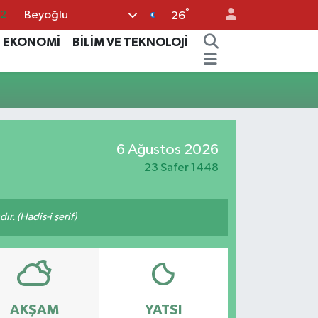
°
Beyoğlu
32
26
08
EKONOMİ
BİLİM VE TEKNOLOJİ
02
16
4
11
6 Ağustos 2026
23 Safer 1448
ır. (Hadis-i şerif)
AKŞAM
YATSI