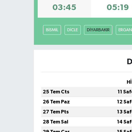
03:45
05:19
DÜNYA
EĞİTİM
BİSMİL
DİCLE
DİYARBAKIR
ERGAN
TURİZM
RÖPORTAJ
D
VİDEO HABERLER
Hİ
YAZARLAR
25 Tem Cts
11 Sa
RESMİ İLAN
26 Tem Paz
12 Sa
27 Tem Pts
13 Sa
MAGAZİN
28 Tem Sal
14 Sa
29 Tem Çar
15 Sa