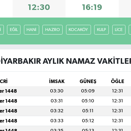
12:30
16:19
İ
EĞİL
HANİ
HAZRO
KOCAKÖY
KULP
LİCE
İYARBAKIR AYLIK NAMAZ VAKITLE
CRİ
İMSAK
GÜNEŞ
ÖĞLE
fer 1448
03:30
05:09
12:31
fer 1448
03:31
05:10
12:31
fer 1448
03:32
05:11
12:31
fer 1448
03:33
05:12
12:31
fer 1448
03:35
05:13
12:31