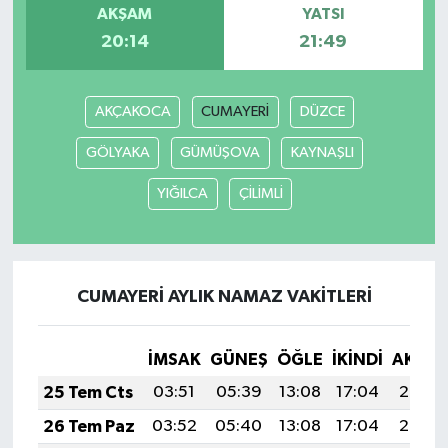
AKŞAM
YATSI
20:14
21:49
AKÇAKOCA
CUMAYERİ
DÜZCE
GÖLYAKA
GÜMÜŞOVA
KAYNAŞLI
YIĞILCA
ÇİLİMLİ
CUMAYERİ AYLIK NAMAZ VAKITLERI
İMSAK
GÜNEŞ
ÖĞLE
İKINDI
AKŞA
25 Tem Cts
03:51
05:39
13:08
17:04
20:27
26 Tem Paz
03:52
05:40
13:08
17:04
20:26