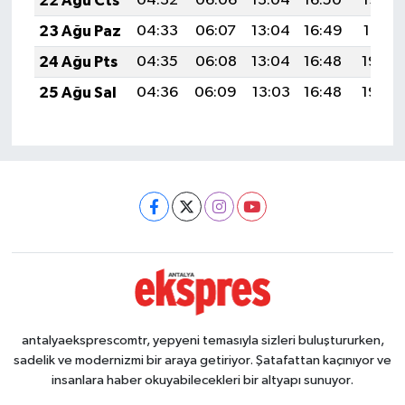
22 Ağu Cts
04:32
06:06
13:04
16:50
19:53
23 Ağu Paz
04:33
06:07
13:04
16:49
19:51
24 Ağu Pts
04:35
06:08
13:04
16:48
19:50
25 Ağu Sal
04:36
06:09
13:03
16:48
19:48
antalyaeksprescomtr, yepyeni temasıyla sizleri buluştururken,
sadelik ve modernizmi bir araya getiriyor. Şatafattan kaçınıyor ve
insanlara haber okuyabilecekleri bir altyapı sunuyor.