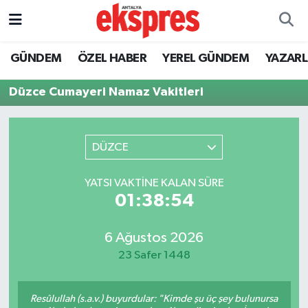
ÖZEL HABER
Nöbetçi Eczaneler
GÜNDEM
ÖZEL HABER
YEREL GÜNDEM
YAZAR
GÜNDEM
Hava Durumu
Düzce Cumayeri Namaz Vakitleri
YEREL GÜNDEM
Trafik Durumu
DÜZCE
EKONOMİ
Süper Lig Puan Durumu ve Fikstür
YATSI VAKTINE KALAN SÜRE
KÜLTÜR - SANAT
Tüm Manşetler
01:38:54
SPOR
Son Dakika Haberleri
6 Ağustos 2026
23 Safer 1448
SİYASET
Haber Arşivi
SAĞLIK
Resûlullah (s.a.v.) buyurdular: "Kimde şu üç şey bulunursa