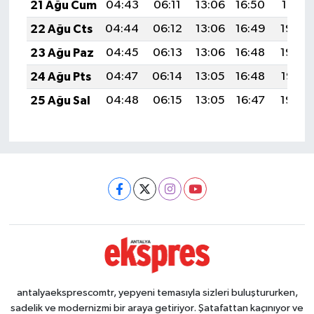
21 Ağu Cum
04:43
06:11
13:06
16:50
19:51
22 Ağu Cts
04:44
06:12
13:06
16:49
19:50
23 Ağu Paz
04:45
06:13
13:06
16:48
19:48
24 Ağu Pts
04:47
06:14
13:05
16:48
19:47
25 Ağu Sal
04:48
06:15
13:05
16:47
19:45
antalyaeksprescomtr, yepyeni temasıyla sizleri buluştururken,
sadelik ve modernizmi bir araya getiriyor. Şatafattan kaçınıyor ve