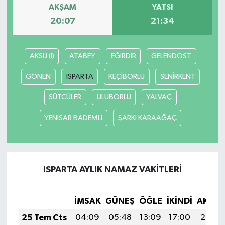
AKŞAM
YATSI
20:07
21:34
AKSU (I)
ATABEY
EĞİRDİR
GELENDOST
GÖNEN
ISPARTA
KEÇİBORLU
SENİRKENT
SÜTCÜLER
ULUBORLU
YALVAÇ
YENİSAR BADEMLİ
ŞARKİ KARAAĞAÇ
ISPARTA AYLIK NAMAZ VAKITLERI
İMSAK
GÜNEŞ
ÖĞLE
İKINDI
AKŞA
25 Tem Cts
04:09
05:48
13:09
17:00
20:20