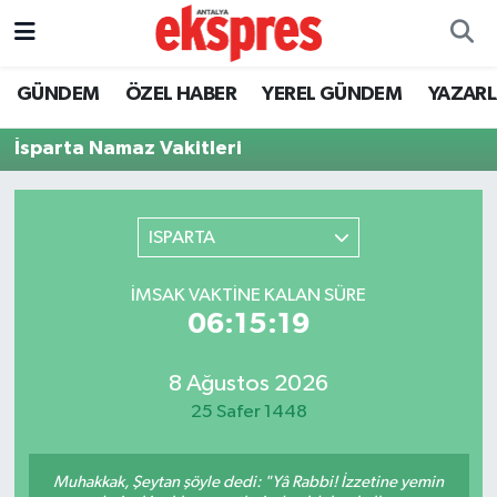
ÖZEL HABER
Nöbetçi Eczaneler
GÜNDEM
ÖZEL HABER
YEREL GÜNDEM
YAZAR
GÜNDEM
Hava Durumu
İsparta Namaz Vakitleri
YEREL GÜNDEM
Trafik Durumu
ISPARTA
EKONOMİ
Süper Lig Puan Durumu ve Fikstür
İMSAK VAKTINE KALAN SÜRE
KÜLTÜR - SANAT
Tüm Manşetler
06:15:19
SPOR
Son Dakika Haberleri
8 Ağustos 2026
25 Safer 1448
SİYASET
Haber Arşivi
SAĞLIK
Muhakkak, Şeytan şöyle dedi: "Yâ Rabbi! İzzetine yemin