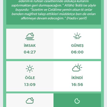
ederim ki ruhları cesetlerinde oldukça kullarını
saptırmaktan geri durmayacağım." Allâhü Teâlâ ise şöyle
DÜNYA
buyurdu: "İzzetim ve Celâlime yemin olsun ki onlar
benden mağfiret talep ettikleri müddetçe ben de onları
affetmeye devam edeceğim." (Hadis-i şerif)
EĞİTİM
TURİZM
RÖPORTAJ
İMSAK
GÜNEŞ
04:27
06:00
VİDEO HABERLER
YAZARLAR
ÖĞLE
İKINDI
RESMİ İLAN
13:09
16:56
MAGAZİN