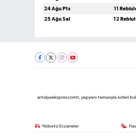
24 Ağu Pts
11 Rebiu
25 Ağu Sal
12 Rebiu
antalyaeksprescomtr, yepyeni temasıyla sizleri bulu
Nöbetçi Eczaneler
Ha