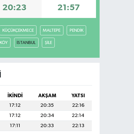
20:23
21:57
KÜÇÜKÇEKMECE
MALTEPE
PENDİK
KÖY
İSTANBUL
ŞİLE
I
İKINDI
AKŞAM
YATSI
17:12
20:35
22:16
17:12
20:34
22:14
17:11
20:33
22:13