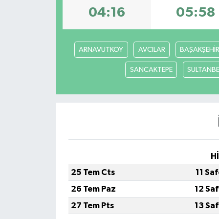
04:16
05:58
DÜNYA
EĞİTİM
ARNAVUTKOY
AVCILAR
BAŞAKŞEHİ
TURİZM
SANCAKTEPE
SULTANBE
RÖPORTAJ
VİDEO HABERLER
YAZARLAR
H
RESMİ İLAN
25 Tem Cts
11 Sa
26 Tem Paz
12 Sa
MAGAZİN
27 Tem Pts
13 Sa