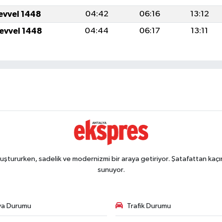
levvel 1448
04:42
06:16
13:12
levvel 1448
04:44
06:17
13:11
ştururken, sadelik ve modernizmi bir araya getiriyor. Şatafattan kaçın
sunuyor.
va Durumu
Trafik Durumu