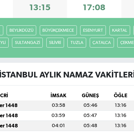
13:15
17:08
R
BEYLİKDÜZÜ
BÜYÜKÇEKMECE
ESENYURT
KARTAL
YLİ
SULTANGAZİ
SİLİVRİ
TUZLA
ÇATALCA
ÇEKME
İSTANBUL AYLIK NAMAZ VAKITLER
İCRİ
İMSAK
GÜNEŞ
ÖĞLE
fer 1448
03:58
05:46
13:16
fer 1448
03:59
05:47
13:16
fer 1448
04:01
05:48
13:16