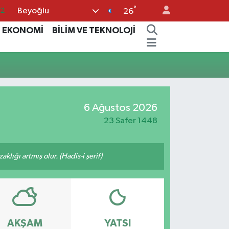
°
Beyoğlu
32
26
08
EKONOMİ
BİLİM VE TEKNOLOJİ
02
16
4
11
6 Ağustos 2026
23 Safer 1448
lığı artmış olur. (Hadis-i şerif)
AKŞAM
YATSI