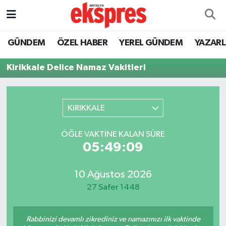
ÖZEL HABER
Nöbetçi Eczaneler
GÜNDEM
ÖZEL HABER
YEREL GÜNDEM
YAZAR
GÜNDEM
Hava Durumu
Kirikkale Delice Namaz Vakitleri
YEREL GÜNDEM
Trafik Durumu
KIRIKKALE
EKONOMİ
Süper Lig Puan Durumu ve Fikstür
ÖĞLE VAKTINE KALAN SÜRE
KÜLTÜR - SANAT
Tüm Manşetler
05:49:09
SPOR
Son Dakika Haberleri
10 Ağustos 2026
27 Safer 1448
SİYASET
Haber Arşivi
SAĞLIK
Rabbinizi devamlı zikrediniz ve namazınızı ilk vaktinde