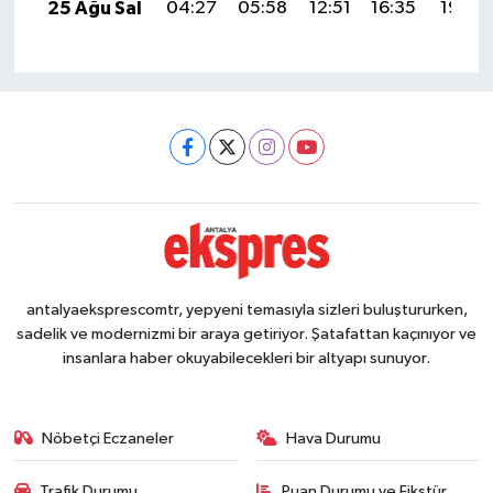
25 Ağu Sal
04:27
05:58
12:51
16:35
19:34
antalyaeksprescomtr, yepyeni temasıyla sizleri buluştururken,
sadelik ve modernizmi bir araya getiriyor. Şatafattan kaçınıyor ve
insanlara haber okuyabilecekleri bir altyapı sunuyor.
Nöbetçi Eczaneler
Hava Durumu
Trafik Durumu
Puan Durumu ve Fikstür