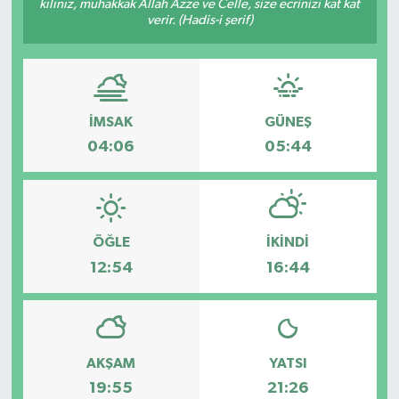
kılınız, muhakkak Allah Azze ve Celle, size ecrinizi kat kat
verir. (Hadis-i şerif)
DÜNYA
EĞİTİM
İMSAK
GÜNEŞ
TURİZM
04:06
05:44
RÖPORTAJ
VİDEO HABERLER
ÖĞLE
İKINDI
YAZARLAR
12:54
16:44
RESMİ İLAN
MAGAZİN
AKŞAM
YATSI
19:55
21:26