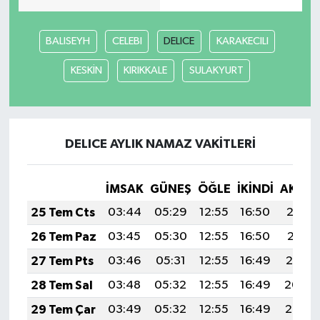
BALISEYH
CELEBI
DELICE
KARAKECILI
KESKİN
KIRIKKALE
SULAKYURT
DELICE AYLIK NAMAZ VAKITLERI
İMSAK
GÜNEŞ
ÖĞLE
İKINDI
AKŞA
25 Tem Cts
03:44
05:29
12:55
16:50
20:12
26 Tem Paz
03:45
05:30
12:55
16:50
20:11
27 Tem Pts
03:46
05:31
12:55
16:49
20:10
28 Tem Sal
03:48
05:32
12:55
16:49
20:09
29 Tem Çar
03:49
05:32
12:55
16:49
20:08