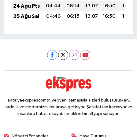
24 Ağu Pts
04:44
06:14
13:07
16:50
19:50
25 Ağu Sal
04:46
06:15
13:07
16:50
19:49
antalyaeksprescomtr, yepyeni temasıyla sizleri buluştururken,
sadelik ve modernizmi bir araya getiriyor. Şatafattan kaçınıyor ve
insanlara haber okuyabilecekleri bir altyapı sunuyor.
Nöbetçi Eczaneler
Hava Durumu