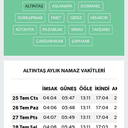
ALTINTAŞ
ASLANAPA
DOMANİÇ
DUMLUPINAR
EMET
GEDİZ
HİSARCIK
KÜTAHYA
PAZARLAR
SİMAV
TAVŞANLI
ÇAVDARHİSAR
ŞAPHANE
ALTINTAŞ AYLIK NAMAZ VAKITLERI
İMSAK
GÜNEŞ
ÖĞLE
İKINDI
AKŞA
25 Tem Cts
04:04
05:47
13:11
17:04
20:25
26 Tem Paz
04:06
05:48
13:11
17:04
20:25
27 Tem Pts
04:07
05:49
13:11
17:04
20:24
28 Tem Sal
04:08
05:49
13:11
17:03
20:23