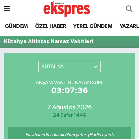
ÖZEL HABER
Nöbetçi Eczaneler
GÜNDEM
ÖZEL HABER
YEREL GÜNDEM
YAZAR
GÜNDEM
Hava Durumu
Kütahya Altintaş Namaz Vakitleri
YEREL GÜNDEM
Trafik Durumu
KÜTAHYA
EKONOMİ
Süper Lig Puan Durumu ve Fikstür
AKŞAM VAKTINE KALAN SÜRE
KÜLTÜR - SANAT
Tüm Manşetler
03:07:36
SPOR
Son Dakika Haberleri
7 Ağustos 2026
24 Safer 1448
SİYASET
Haber Arşivi
SAĞLIK
Nasihat edici olarak ölüm yeter. (Hadis-i şerif)