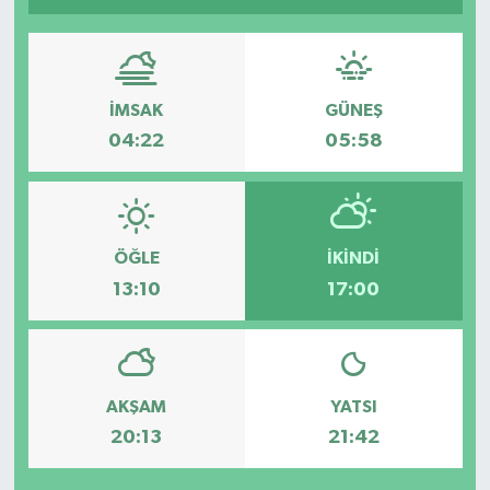
DÜNYA
EĞİTİM
İMSAK
GÜNEŞ
04:22
05:58
TURİZM
RÖPORTAJ
ÖĞLE
İKINDI
VİDEO HABERLER
13:10
17:00
YAZARLAR
RESMİ İLAN
AKŞAM
YATSI
MAGAZİN
20:13
21:42