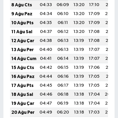
8 Ağu Cts
04:33
06:09
13:20
17:10
20:21
9 Ağu Paz
04:34
06:10
13:20
17:09
20:20
10 Ağu Pts
04:35
06:11
13:20
17:09
20:19
11 Ağu Sal
04:37
06:12
13:20
17:08
20:18
12 Ağu Çar
04:38
06:13
13:19
17:08
20:16
13 Ağu Per
04:40
06:13
13:19
17:07
20:15
14 Ağu Cum
04:41
06:14
13:19
17:07
20:14
15 Ağu Cts
04:42
06:15
13:19
17:06
20:13
16 Ağu Paz
04:44
06:16
13:19
17:05
20:11
17 Ağu Pts
04:45
06:17
13:19
17:05
20:10
18 Ağu Sal
04:46
06:18
13:18
17:04
20:09
19 Ağu Çar
04:47
06:19
13:18
17:04
20:07
20 Ağu Per
04:49
06:20
13:18
17:03
20:06