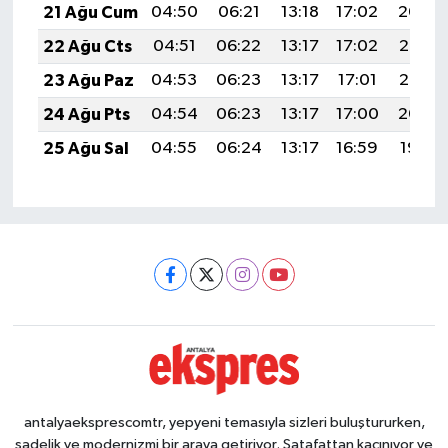
21 Ağu Cum
04:50
06:21
13:18
17:02
20:04
22 Ağu Cts
04:51
06:22
13:17
17:02
20:03
23 Ağu Paz
04:53
06:23
13:17
17:01
20:02
24 Ağu Pts
04:54
06:23
13:17
17:00
20:00
25 Ağu Sal
04:55
06:24
13:17
16:59
19:59
antalyaeksprescomtr, yepyeni temasıyla sizleri buluştururken,
sadelik ve modernizmi bir araya getiriyor. Şatafattan kaçınıyor ve