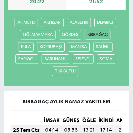
20:22
21:52
AHMETLİ
AKHİSAR
ALAŞEHİR
DEMİRCİ
GÖLMARMARA
GÖRDES
KIRKAĞAÇ
KULA
KÖPRÜBAŞI
MANİSA
SALİHLİ
SARIGÖL
SARUHANLI
SELENDİ
SOMA
TURGUTLU
KIRKAĞAÇ AYLIK NAMAZ VAKITLERI
İMSAK
GÜNEŞ
ÖĞLE
İKINDI
AKŞA
25 Tem Cts
04:14
05:56
13:21
17:14
20:35