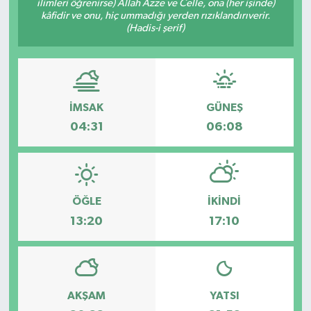
ilimleri öğrenirse) Allah Azze ve Celle, ona (her işinde)
kâfidir ve onu, hiç ummadığı yerden rızıklandırıverir.
DÜNYA
(Hadis-i şerif)
EĞİTİM
TURİZM
İMSAK
GÜNEŞ
04:31
06:08
RÖPORTAJ
VİDEO HABERLER
YAZARLAR
ÖĞLE
İKINDI
13:20
17:10
RESMİ İLAN
MAGAZİN
AKŞAM
YATSI