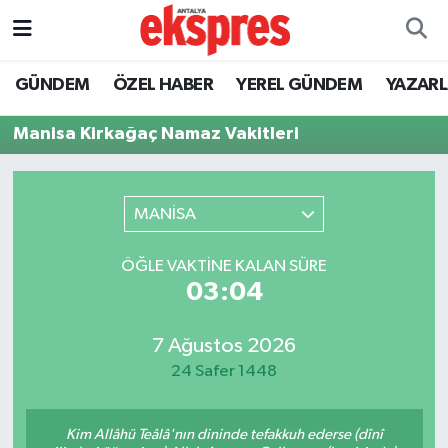
ÖZEL HABER
Nöbetçi Eczaneler
GÜNDEM
ÖZEL HABER
YEREL GÜNDEM
YAZAR
GÜNDEM
Hava Durumu
Manisa Kirkağaç Namaz Vakitleri
YEREL GÜNDEM
Trafik Durumu
MANİSA
EKONOMİ
Süper Lig Puan Durumu ve Fikstür
ÖĞLE VAKTINE KALAN SÜRE
KÜLTÜR - SANAT
Tüm Manşetler
03:04
SPOR
Son Dakika Haberleri
7 Ağustos 2026
24 Safer 1448
SİYASET
Haber Arşivi
SAĞLIK
Kim Allâhü Teâlâ'nın dininde tefakkuh ederse (dînî