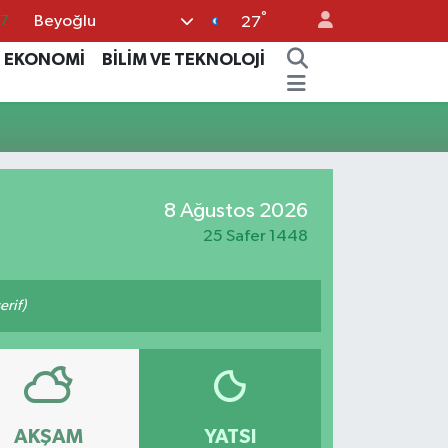
°
Beyoğlu
87
27
18
EKONOMİ
BİLİM VE TEKNOLOJİ
32
38
59
14
8 Ağustos 2026
25 Safer 1448
rif)
AKŞAM
YATSI