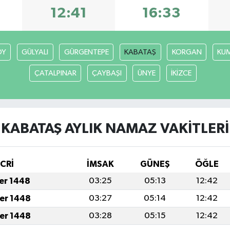
12:41
16:33
ÖY
GÜLYALI
GÜRGENTEPE
KABATAŞ
KORGAN
KU
ÇATALPINAR
ÇAYBAŞI
ÜNYE
İKİZCE
KABATAŞ AYLIK NAMAZ VAKITLERI
İCRİ
İMSAK
GÜNEŞ
ÖĞLE
fer 1448
03:25
05:13
12:42
fer 1448
03:27
05:14
12:42
fer 1448
03:28
05:15
12:42