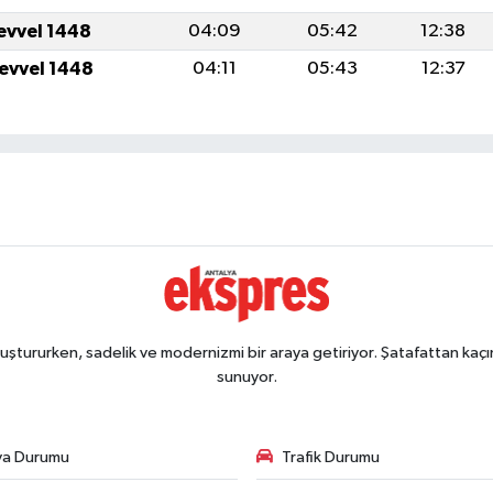
levvel 1448
04:09
05:42
12:38
levvel 1448
04:11
05:43
12:37
ştururken, sadelik ve modernizmi bir araya getiriyor. Şatafattan kaçın
sunuyor.
va Durumu
Trafik Durumu