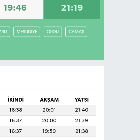
19:46
21:19
MRU
MESUDİYE
ORDU
ÇAMAŞ
İKINDI
AKŞAM
YATSI
16:38
20:01
21:40
16:37
20:00
21:39
16:37
19:59
21:38