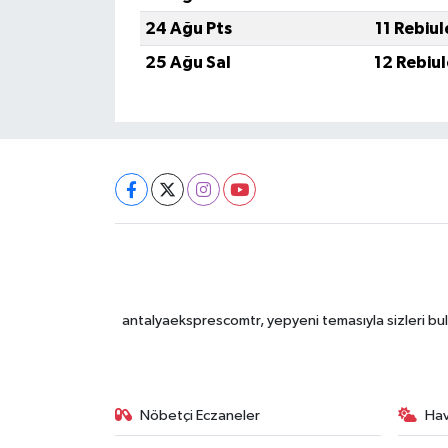
24 Ağu Pts
11 Rebiu
25 Ağu Sal
12 Rebiu
antalyaeksprescomtr, yepyeni temasıyla sizleri bulu
Nöbetçi Eczaneler
Ha