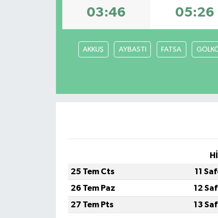
03:46
05:26
DÜNYA
EĞİTİM
AKKUŞ
AYBASTI
FATSA
GÖLK
TURİZM
RÖPORTAJ
VİDEO HABERLER
YAZARLAR
H
RESMİ İLAN
25 Tem Cts
11 Sa
26 Tem Paz
12 Sa
MAGAZİN
27 Tem Pts
13 Sa