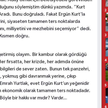
olduğunu söylemiştim dünkü yazımda. “Kurt
2
radı. Bunu doğruladı. Fakat Ergün Kurt'la
erini, siyaseten tamamen ters noktalarda
sını, milliyetini ve mezhebini seçemiyor” dedi.
. Kısmen doğru.
3
getirmiş olayım. Bir kambur olarak gördüğü
4
Her fırsatta, her krizde, her adımda önüne
e bilgileri de sever zaten. Bunun tek panzehri,
yokmuş gibi davranmak yerine, çıkıp
; Emrah Yurtlak, evet Ergün Kurt’un yeğenidir
5
 ekonomik olarak tamamen ters noktadadır.
 Böyle bir hakkı var mıdır? Vardır…
6