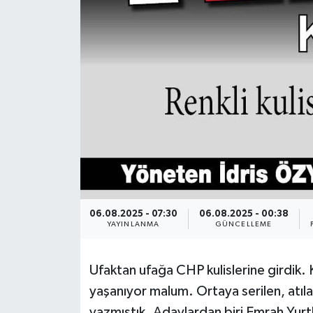
DÜNYA
EĞİTİM
TURİZM
RÖPORTAJ
VİDEO HABERLER
YAZARLAR
06.08.2025 - 07:30
06.08.2025 - 00:38
YAYINLANMA
GÜNCELLEME
RESMİ İLAN
Ufaktan ufağa CHP kulislerine girdik. 
MAGAZİN
yaşanıyor malum. Ortaya serilen, atıla
yazmıştık. Adaylardan biri Emrah Yur