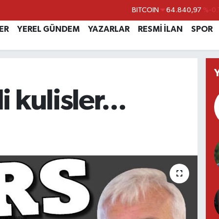
BITCOIN
64.840,97
%-0.
DOLAR
47,7436
%0.
ER
YEREL GÜNDEM
YAZARLAR
RESMİ İLAN
SPOR
EURO
55,2510
%0.
STERLİN
64,4811
%0.
GRAM ALTIN
6660.55
 kulisler...
BİST100
13.779
%-