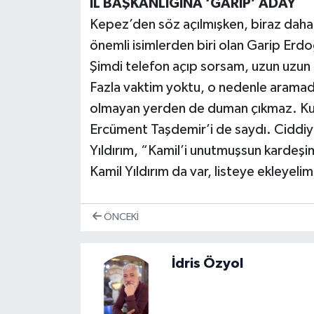
İL BAŞKANLIĞINA ‘GARİP’ ADAY
Kepez’den söz açılmışken, biraz daha 
önemli isimlerden biri olan Garip Erdoğ
Şimdi telefon açıp sorsam, uzun uzun 
Fazla vaktim yoktu, o nedenle aramadı
olmayan yerden de duman çıkmaz. Kul
Ercüment Taşdemir’i de saydı. Ciddiy
Yıldırım, “Kamil’i unutmuşsun kardeşim
Kamil Yıldırım da var, listeye ekleyelim
ÖNCEKI
İdris Özyol