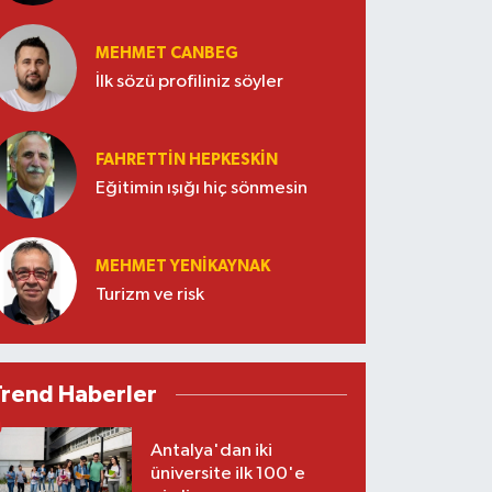
MEHMET CANBEG
İlk sözü profiliniz söyler
FAHRETTIN HEPKESKIN
Eğitimin ışığı hiç sönmesin
MEHMET YENIKAYNAK
Turizm ve risk
Trend Haberler
Antalya'dan iki
üniversite ilk 100'e