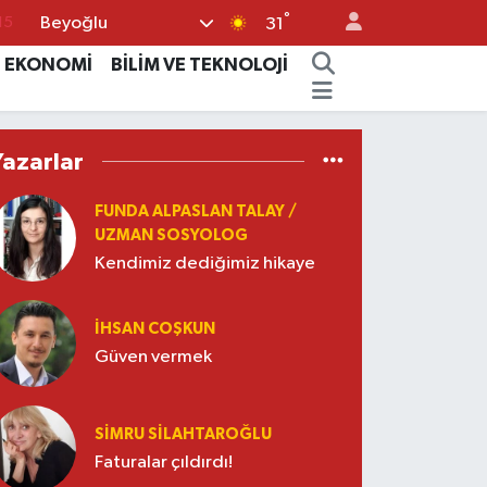
°
Beyoğlu
15
31
18
EKONOMİ
BİLİM VE TEKNOLOJİ
32
38
Yazarlar
%0
FUNDA ALPASLAN TALAY /
14
UZMAN SOSYOLOG
Kendimiz dediğimiz hikaye
İHSAN COŞKUN
Güven vermek
SIMRU SILAHTAROĞLU
Faturalar çıldırdı!