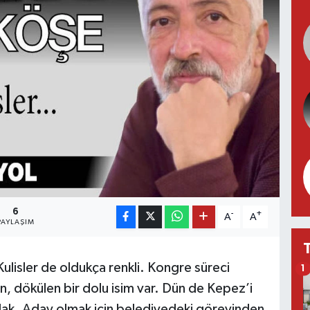
6
-
+
A
A
PAYLAŞIM
Kulisler de oldukça renkli. Kongre süreci
1
n, dökülen bir dolu isim var. Dün de Kepez’i
tlak. Aday olmak için belediyedeki görevinden