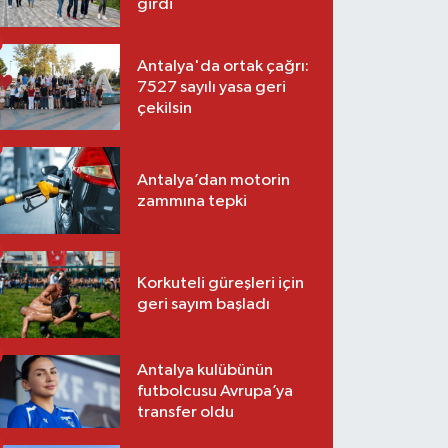
girdi
Antalya'da ortak çağrı:
7527 sayılı yasa geri
çekilsin
Antalya’dan motorin
zammına tepki
Korkuteli güreşleri için
geri sayım başladı
Antalya kulübünün
futbolcusu Avrupa’ya
transfer oldu