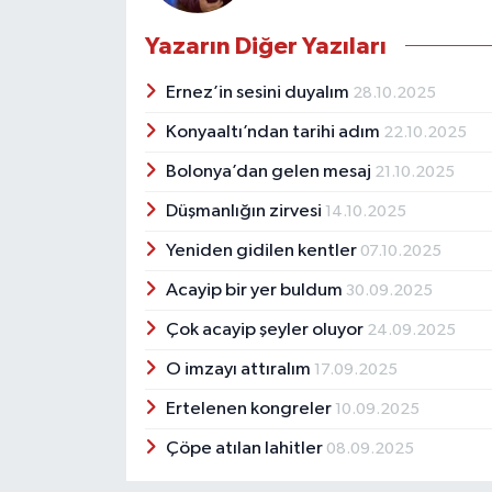
Yazarın Diğer Yazıları
Ernez’in sesini duyalım
28.10.2025
Konyaaltı’ndan tarihi adım
22.10.2025
Bolonya’dan gelen mesaj
21.10.2025
Düşmanlığın zirvesi
14.10.2025
Yeniden gidilen kentler
07.10.2025
Acayip bir yer buldum
30.09.2025
Çok acayip şeyler oluyor
24.09.2025
O imzayı attıralım
17.09.2025
Ertelenen kongreler
10.09.2025
Çöpe atılan lahitler
08.09.2025