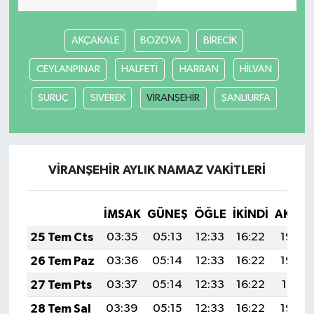
AKÇAKALE
BOZOVA
BİRECİK
CEYLANPINAR
HALFETİ
HARRAN
HİLVAN
SURUÇ
SİVEREK
VİRANŞEHİR
ŞANLIURFA
VİRANŞEHİR AYLIK NAMAZ VAKITLERI
İMSAK
GÜNEŞ
ÖĞLE
İKINDI
AKŞA
25 Tem Cts
03:35
05:13
12:33
16:22
19:42
26 Tem Paz
03:36
05:14
12:33
16:22
19:42
27 Tem Pts
03:37
05:14
12:33
16:22
19:41
28 Tem Sal
03:39
05:15
12:33
16:22
19:40