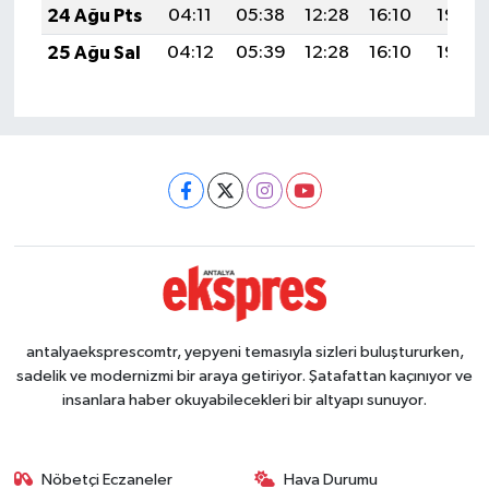
24 Ağu Pts
04:11
05:38
12:28
16:10
19:09
25 Ağu Sal
04:12
05:39
12:28
16:10
19:08
antalyaeksprescomtr, yepyeni temasıyla sizleri buluştururken,
sadelik ve modernizmi bir araya getiriyor. Şatafattan kaçınıyor ve
insanlara haber okuyabilecekleri bir altyapı sunuyor.
Nöbetçi Eczaneler
Hava Durumu