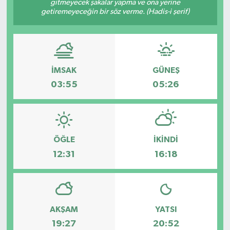
gitmeyecek şakalar yapma ve ona yerine
getiremeyeceğin bir söz verme. (Hadis-i şerif)
DÜNYA
EĞİTİM
İMSAK
GÜNEŞ
TURİZM
03:55
05:26
RÖPORTAJ
VİDEO HABERLER
ÖĞLE
İKINDI
YAZARLAR
12:31
16:18
RESMİ İLAN
MAGAZİN
AKŞAM
YATSI
19:27
20:52