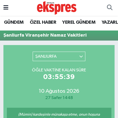
ÖZEL HABER
Nöbetçi Eczaneler
GÜNDEM
ÖZEL HABER
YEREL GÜNDEM
YAZAR
GÜNDEM
Hava Durumu
Şanliurfa Viranşehir Namaz Vakitleri
YEREL GÜNDEM
Trafik Durumu
ŞANLIURFA
EKONOMİ
Süper Lig Puan Durumu ve Fikstür
ÖĞLE VAKTINE KALAN SÜRE
KÜLTÜR - SANAT
Tüm Manşetler
03:55:39
SPOR
Son Dakika Haberleri
10 Ağustos 2026
27 Safer 1448
SİYASET
Haber Arşivi
SAĞLIK
(Mümin) kardeşinle münakaşa etme, onun hoşuna