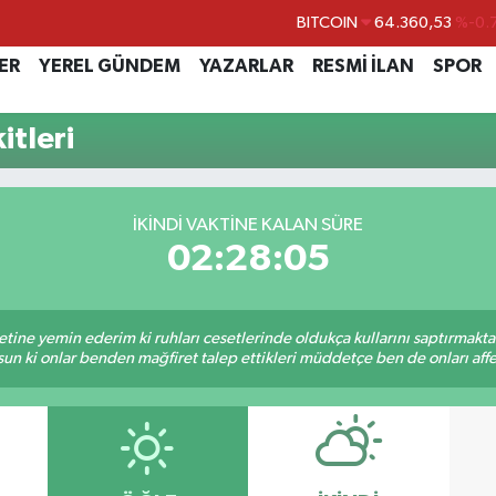
BITCOIN
64.360,53
%-0.
DOLAR
47,7069
%0.
ER
YEREL GÜNDEM
YAZARLAR
RESMİ İLAN
SPOR
EURO
55,0265
%0.
itleri
STERLİN
64,1897
%0.
GRAM ALTIN
6574.81
%1.
BİST100
13.887
%
İKINDI VAKTINE KALAN SÜRE
02:28:05
tine yemin ederim ki ruhları cesetlerinde oldukça kullarını saptırmakt
un ki onlar benden mağfiret talep ettikleri müddetçe ben de onları af