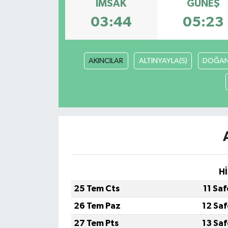
İMSAK
GÜNEŞ
DÜNYA
03:44
05:23
EĞİTİM
AKINCILAR
ALTINYAYLA(S)
DOĞAN
TURİZM
RÖPORTAJ
VİDEO HABERLER
YAZARLAR
Hİ
RESMİ İLAN
25 Tem Cts
11 Sa
MAGAZİN
26 Tem Paz
12 Sa
27 Tem Pts
13 Sa