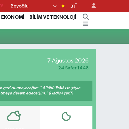
°
Beyoğlu
76
31
17
EKONOMİ
BİLİM VE TEKNOLOJİ
01
02
44
64
7 Ağustos 2026
24 Safer 1448
an geri durmayacağım." Allâhü Teâlâ ise şöyle
fetmeye devam edeceğim." (Hadis-i şerif)