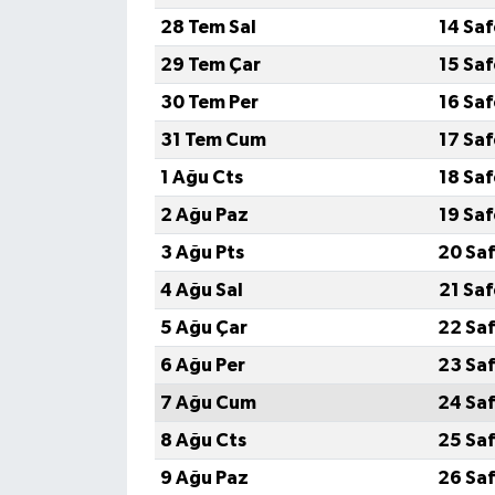
28 Tem Sal
14 Sa
29 Tem Çar
15 Sa
30 Tem Per
16 Sa
31 Tem Cum
17 Sa
1 Ağu Cts
18 Sa
2 Ağu Paz
19 Sa
3 Ağu Pts
20 Saf
4 Ağu Sal
21 Sa
5 Ağu Çar
22 Saf
6 Ağu Per
23 Saf
7 Ağu Cum
24 Saf
8 Ağu Cts
25 Saf
9 Ağu Paz
26 Saf