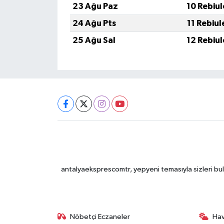
23 Ağu Paz
10 Rebiu
24 Ağu Pts
11 Rebiu
25 Ağu Sal
12 Rebiu
antalyaeksprescomtr, yepyeni temasıyla sizleri bulu
Nöbetçi Eczaneler
Ha