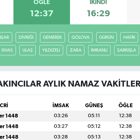
ÖĞLE
İKINDI
12:37
16:29
ŞAR
DİVRİĞİ
GEMEREK
GÖLOVA
GÜRÜN
HAFİK
SİVAS
ULAŞ
YILDIZELİ
ZARA
İMRANLI
ŞARKIŞLA
AKINCILAR AYLIK NAMAZ VAKITLER
CRİ
İMSAK
GÜNEŞ
ÖĞLE
fer 1448
03:26
05:11
12:38
fer 1448
03:27
05:12
12:38
fer 1448
03:28
05:13
12:38