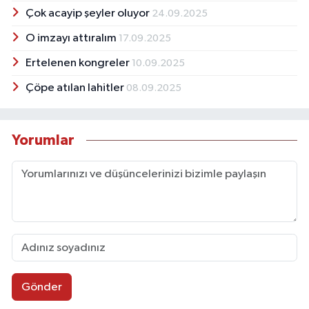
Çok acayip şeyler oluyor
24.09.2025
O imzayı attıralım
17.09.2025
Ertelenen kongreler
10.09.2025
Çöpe atılan lahitler
08.09.2025
Yorumlar
Gönder