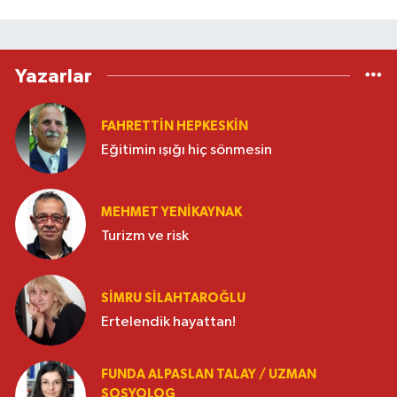
Yazarlar
FAHRETTIN HEPKESKIN
Eğitimin ışığı hiç sönmesin
MEHMET YENIKAYNAK
Turizm ve risk
SIMRU SILAHTAROĞLU
Ertelendik hayattan!
FUNDA ALPASLAN TALAY / UZMAN
SOSYOLOG