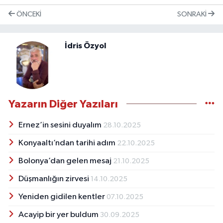
ÖNCEKI
SONRAKI
İdris Özyol
Yazarın Diğer Yazıları
Ernez’in sesini duyalım
28.10.2025
Konyaaltı’ndan tarihi adım
22.10.2025
Bolonya’dan gelen mesaj
21.10.2025
Düşmanlığın zirvesi
14.10.2025
Yeniden gidilen kentler
07.10.2025
Acayip bir yer buldum
30.09.2025