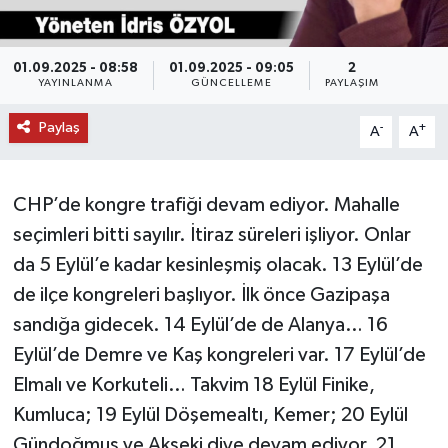
DÜNYA
01.09.2025 - 08:58
01.09.2025 - 09:05
2
YAYINLANMA
GÜNCELLEME
PAYLAŞIM
EĞİTİM
Paylaş
-
+
A
A
TURİZM
RÖPORTAJ
CHP’de kongre trafiği devam ediyor. Mahalle
seçimleri bitti sayılır. İtiraz süreleri işliyor. Onlar
VİDEO HABERLER
da 5 Eylül’e kadar kesinleşmiş olacak. 13 Eylül’de
YAZARLAR
de ilçe kongreleri başlıyor. İlk önce Gazipaşa
sandığa gidecek. 14 Eylül’de de Alanya… 16
RESMİ İLAN
Eylül’de Demre ve Kaş kongreleri var. 17 Eylül’de
Elmalı ve Korkuteli… Takvim 18 Eylül Finike,
MAGAZİN
Kumluca; 19 Eylül Döşemealtı, Kemer; 20 Eylül
Gündoğmuş ve Akseki diye devam ediyor. 21