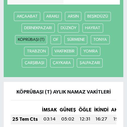
AKÇAABAT
ARAKLI
ARSİN
BEŞİKDÜZÜ
DERNEKPAZARI
DÜZKÖY
HAYRAT
KÖPRÜBAŞI (T)
OF
SÜRMENE
TONYA
TRABZON
VAKFIKEBİR
YOMRA
ÇARŞIBAŞI
ÇAYKARA
ŞALPAZARI
KÖPRÜBAŞI (T) AYLIK NAMAZ VAKITLERI
İMSAK
GÜNEŞ
ÖĞLE
İKINDI
AKŞA
25 Tem Cts
03:14
05:02
12:31
16:27
19:50