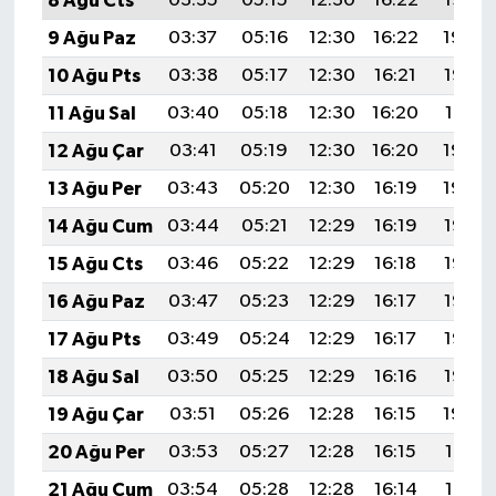
8 Ağu Cts
03:35
05:15
12:30
16:22
19:35
9 Ağu Paz
03:37
05:16
12:30
16:22
19:34
10 Ağu Pts
03:38
05:17
12:30
16:21
19:33
11 Ağu Sal
03:40
05:18
12:30
16:20
19:31
12 Ağu Çar
03:41
05:19
12:30
16:20
19:30
13 Ağu Per
03:43
05:20
12:30
16:19
19:29
14 Ağu Cum
03:44
05:21
12:29
16:19
19:27
15 Ağu Cts
03:46
05:22
12:29
16:18
19:26
16 Ağu Paz
03:47
05:23
12:29
16:17
19:25
17 Ağu Pts
03:49
05:24
12:29
16:17
19:23
18 Ağu Sal
03:50
05:25
12:29
16:16
19:22
19 Ağu Çar
03:51
05:26
12:28
16:15
19:20
20 Ağu Per
03:53
05:27
12:28
16:15
19:19
21 Ağu Cum
03:54
05:28
12:28
16:14
19:17