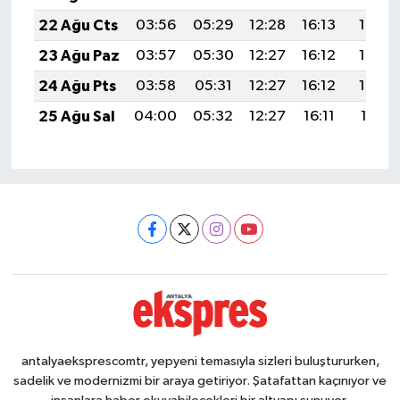
22 Ağu Cts
03:56
05:29
12:28
16:13
19:16
23 Ağu Paz
03:57
05:30
12:27
16:12
19:14
24 Ağu Pts
03:58
05:31
12:27
16:12
19:13
25 Ağu Sal
04:00
05:32
12:27
16:11
19:11
antalyaeksprescomtr, yepyeni temasıyla sizleri buluştururken,
sadelik ve modernizmi bir araya getiriyor. Şatafattan kaçınıyor ve