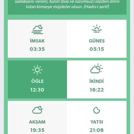
sadakasını veren), fuzûlî (boş ve lüzumsuz) sözden dilini
tutan kimseye müjdeler olsun. (Hadis-i şerif)
DÜNYA
EĞİTİM
İMSAK
GÜNEŞ
TURİZM
03:35
05:15
RÖPORTAJ
VİDEO HABERLER
ÖĞLE
İKINDI
YAZARLAR
12:30
16:22
RESMİ İLAN
MAGAZİN
AKŞAM
YATSI
19:35
21:08