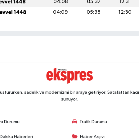
levvel 1448
04:08
05:37
12:31
levvel 1448
04:09
05:38
12:30
ştururken, sadelik ve modernizmi bir araya getiriyor. Şatafattan kaçın
sunuyor.
va Durumu
Trafik Durumu
Dakika Haberleri
Haber Arşivi