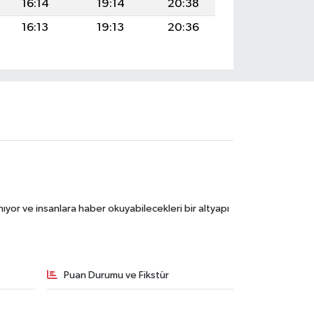
16:14
19:14
20:38
16:13
19:13
20:36
ıyor ve insanlara haber okuyabilecekleri bir altyapı
Puan Durumu ve Fikstür