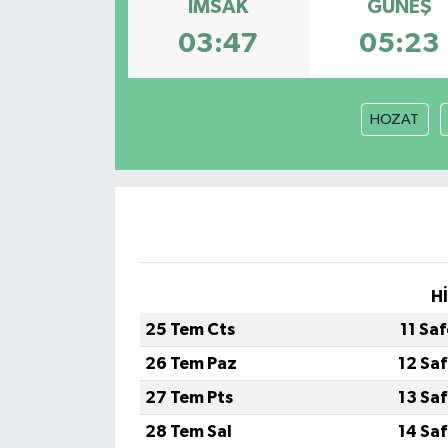
İMSAK
GÜNEŞ
DÜNYA
03:47
05:23
EĞİTİM
HOZAT
TURİZM
RÖPORTAJ
VİDEO HABERLER
YAZARLAR
H
25 Tem Cts
11 Sa
RESMİ İLAN
26 Tem Paz
12 Sa
MAGAZİN
27 Tem Pts
13 Sa
28 Tem Sal
14 Sa