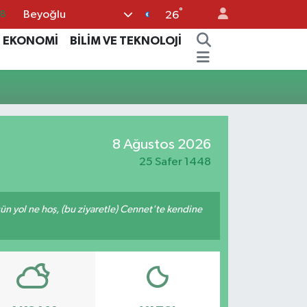
°
Beyoğlu
18
26
32
EKONOMİ
BİLİM VE TEKNOLOJİ
38
03
14
87
8 Ağustos 2026
25 Safer 1448
ğün yol ne hoş, (bu ziyaretle) Cennet'te kendine