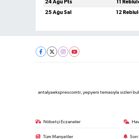
24 Ağu Pts
11 Rebiu
25 Ağu Sal
12 Rebiu
antalyaeksprescomtr, yepyeni temasıyla sizleri bulu
Nöbetçi Eczaneler
Ha
Tüm Manşetler
Son 