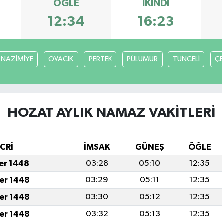
ÖĞLE
İKINDI
12:34
16:23
NAZİMİYE
OVACIK
PERTEK
PÜLÜMÜR
TUNCELİ
Ç
HOZAT AYLIK NAMAZ VAKITLERI
İCRİ
İMSAK
GÜNEŞ
ÖĞLE
fer 1448
03:28
05:10
12:35
fer 1448
03:29
05:11
12:35
fer 1448
03:30
05:12
12:35
fer 1448
03:32
05:13
12:35