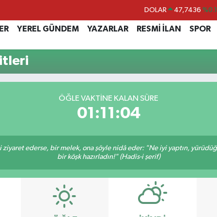
DOLAR
47,7436
%0.
EURO
55,2510
%0.
ER
YEREL GÜNDEM
YAZARLAR
RESMİ İLAN
SPOR
STERLİN
64,4811
%0.
tleri
GRAM ALTIN
6660.55
%0.
BİST100
13.779
%-
BITCOIN
64.960,21
%0.
ÖĞLE VAKTINE KALAN SÜRE
01:11:03
ni ziyaret ederse, bir melek, ona şöyle nidâ eder: "Ne iyi yaptın, yürüdü
bir köşk hazırladın!" (Hadis-i şerif)