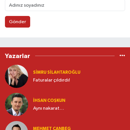
Gönder
Yazarlar
SIMRU SILAHTAROĞLU
Faturalar çıldırdı!
İHSAN COŞKUN
Aynı nakarat…
MEHMET CANBEG