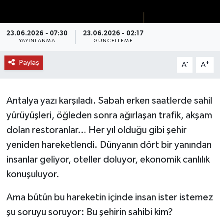
DÜNYA
23.06.2026 - 07:30
23.06.2026 - 02:17
YAYINLANMA
GÜNCELLEME
EĞİTİM
Paylaş
-
+
A
A
TURİZM
RÖPORTAJ
Antalya yazı karşıladı. Sabah erken saatlerde sahil
yürüyüşleri, öğleden sonra ağırlaşan trafik, akşam
VİDEO HABERLER
dolan restoranlar… Her yıl olduğu gibi şehir
YAZARLAR
yeniden hareketlendi. Dünyanın dört bir yanından
insanlar geliyor, oteller doluyor, ekonomik canlılık
RESMİ İLAN
konuşuluyor.
MAGAZİN
Ama bütün bu hareketin içinde insan ister istemez
şu soruyu soruyor: Bu şehirin sahibi kim?