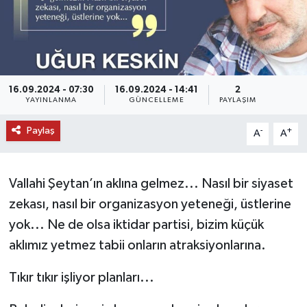
DÜNYA
EĞİTİM
16.09.2024 - 07:30
16.09.2024 - 14:41
2
TURİZM
YAYINLANMA
GÜNCELLEME
PAYLAŞIM
RÖPORTAJ
Paylaş
-
+
A
A
VİDEO HABERLER
Vallahi Şeytan’ın aklına gelmez... Nasıl bir siyaset
YAZARLAR
zekası, nasıl bir organizasyon yeteneği, üstlerine
yok... Ne de olsa iktidar partisi, bizim küçük
RESMİ İLAN
aklımız yetmez tabii onların atraksiyonlarına.
MAGAZİN
Tıkır tıkır işliyor planları...