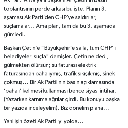
Ak Parti Antalya İl Başkanı Ali Çetin’in basın
toplantısının perde arkası bu işte. Planın 3.
aşaması Ak Parti’den CHP’ye saldırılar,
suçlamalar... Ama plan, tam da bu 3. aşamada
gümledi.
Başkan Çetin’e “Büyükşehir’e salla, tüm CHP’li
belediyeleri suçla” demişler. Çetin ne dedi,
gülmekten ölürsün; su faturası elektrik
faturasından pahalıymış, trafik sıkışıkmış, sinek
çokmuş... Bir Ak Partilinin basın açıklamasında
‘pahalı’ kelimesi kullanması bence siyasi intihar.
(Yazarken karnıma ağrılar girdi. Bu konuyu başka
bir yazıda inceleyelim). Biz dönelim plana...
Yani işin özeti Ak Parti iyi yolda...