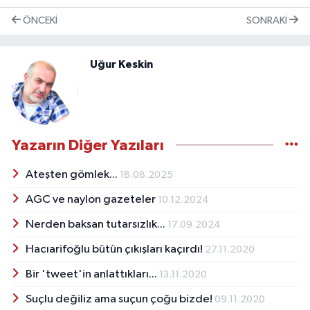
ÖNCEKI
SONRAKI
Uğur Keskin
Yazarın Diğer Yazıları
Ateşten gömlek...
18.08.2025
AGC ve naylon gazeteler
10.12.2024
Nerden baksan tutarsızlık...
17.09.2024
Hacıarifoğlu bütün çıkışları kaçırdı!
27.11.2020
Bir 'tweet'in anlattıkları...
13.11.2020
Suçlu değiliz ama suçun çoğu bizde!
09.11.2020