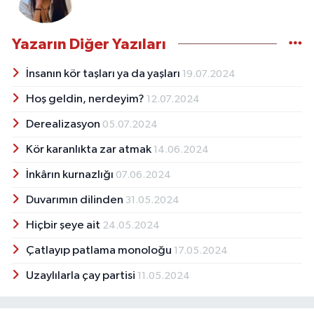
Yazarın Diğer Yazıları
İnsanın kör taşları ya da yaşları
19.07.2024
Hoş geldin, nerdeyim?
12.07.2024
Derealizasyon
05.07.2024
Kör karanlıkta zar atmak
14.06.2024
İnkârın kurnazlığı
07.06.2024
Duvarımın dilinden
31.05.2024
Hiçbir şeye ait
24.05.2024
Çatlayıp patlama monoloğu
17.05.2024
Uzaylılarla çay partisi
11.05.2024