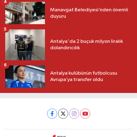
4
Manavgat Belediyesi’nden önemli
duyuru
5
Antalya'da 2 buçuk milyon liralık
dolandırıcılık
6
Antalya kulübünün futbolcusu
Avrupa’ya transfer oldu