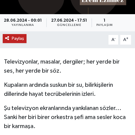
DÜNYA
28.06.2024 - 00:01
27.06.2024 - 17:51
1
YAYINLANMA
GÜNCELLEME
PAYLAŞIM
EĞİTİM
Paylaş
-
+
A
A
TURİZM
RÖPORTAJ
Televizyonlar, masalar, dergiler; her yerde bir
ses, her yerde bir söz.
VİDEO HABERLER
Kupaların ardında suskun bir su, bilirkişilerin
YAZARLAR
dillerinde hayat tecrübelerinin izleri.
RESMİ İLAN
Şu televizyon ekranlarında yankılanan sözler...
Sanki her biri birer orkestra şefi ama sesler koca
MAGAZİN
bir karmaşa.