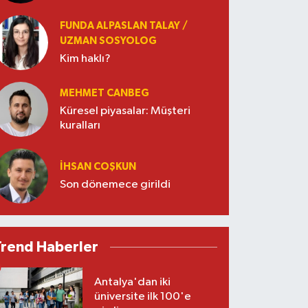
FUNDA ALPASLAN TALAY /
UZMAN SOSYOLOG
Kim haklı?
MEHMET CANBEG
Küresel piyasalar: Müşteri
kuralları
İHSAN COŞKUN
Son dönemece girildi
Trend Haberler
Antalya'dan iki
üniversite ilk 100'e