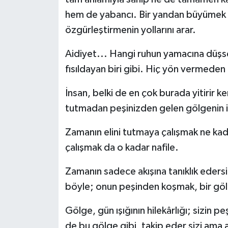
hem de yabancı. Bir yandan büyümek iç
özgürleştirmenin yollarını arar.
Aidiyet... Hangi ruhun yamacına düşse 
fısıldayan biri gibi. Hiç yön vermeden 
İnsan, belki de en çok burada yitirir 
tutmadan peşinizden gelen gölgenin 
Zamanın elini tutmaya çalışmak ne kad
çalışmak da o kadar nafile.
Zamanın sadece akışına tanıklık eders
böyle; onun peşinden koşmak, bir göl
Gölge, gün ışığının hilekârlığı; sizin 
de bu gölge gibi, takip eder sizi ama a