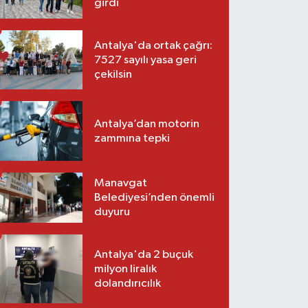
girdi
Antalya'da ortak çağrı:
7527 sayılı yasa geri
çekilsin
Antalya’dan motorin
zammına tepki
Manavgat
Belediyesi’nden önemli
duyuru
Antalya'da 2 buçuk
milyon liralık
dolandırıcılık