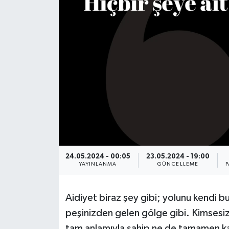
DÜNYA
EĞİTİM
TURİZM
RÖPORTAJ
VİDEO HABERLER
YAZARLAR
24.05.2024 - 00:05
23.05.2024 - 19:00
YAYINLANMA
GÜNCELLEME
P
RESMİ İLAN
Aidiyet biraz şey gibi; yolunu kendi 
MAGAZİN
peşinizden gelen gölge gibi. Kimsesiz 
tam anlamıyla sahip ne de tamamen ka