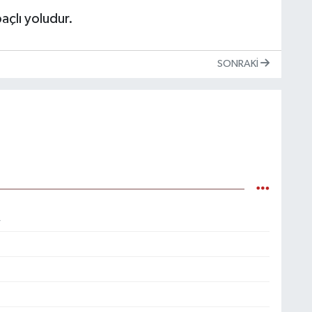
çlı yoludur.
SONRAKI
4