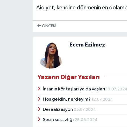
Aidiyet, kendine dönmenin en dolamba
ÖNCEKI
Ecem Ezilmez
Yazarın Diğer Yazıları
İnsanın kör taşları ya da yaşları
19.07.202
Hoş geldin, nerdeyim?
12.07.2024
Derealizasyon
05.07.2024
Sesin sessizliği
28.06.2024