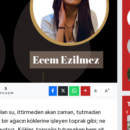
5
-
+
A
A
AYLAŞIM
bulan su, ittirmeden akan zaman, tutmadan
1
bir ağacın köklerine işleyen toprak gibi; ne
yıtsız. Kökler, toprağa tutunurken hem ait