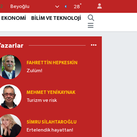
°
Beyoğlu
08
28
02
EKONOMİ
BİLİM VE TEKNOLOJİ
16
4
Yazarlar
11
32
FAHRETTIN HEPKESKIN
Zulüm!
MEHMET YENIKAYNAK
Turizm ve risk
SIMRU SILAHTAROĞLU
Ertelendik hayattan!