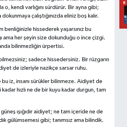
6
 o, kendi varlığını sürdürür. Bir ayna gibi;
dokunmaya çalıştığınızda eliniz boş kalır.
 benliğinizle hissederek yaşarsınız bu
ğı ama her şeyin size dokunduğu o ince çizgi.
yanda bilinmezliğin ürpertisi.
lmezsiniz; sadece hissedersiniz. Bir rüzgarın
diyet de izleriyle nazikçe sarsar ruhu.
e bu iz, insanı sürükler bilinmeze. Aidiyet de
si kadar hızlı ne de bir kuyu kadar durgun, tam
üneş ışığıdır aidiyet; ne tam içeride ne de
dık gülümsemesi gibi; tanımsız ama bilindik.