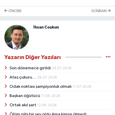
ÖNCEKI
SONRAKI
İhsan Coşkun
Yazarın Diğer Yazıları
Son dönemece girildi
29.07.2026
Ateş çukuru…
28.07.2026
Odak noktası şampiyonluk olmalı
17.07.2026
Başkan öğütücü
17.06.2026
Ortak akıl şart
12.06.2026
Ölüm gibi bir şey oldu Ama kimse ölmedi…