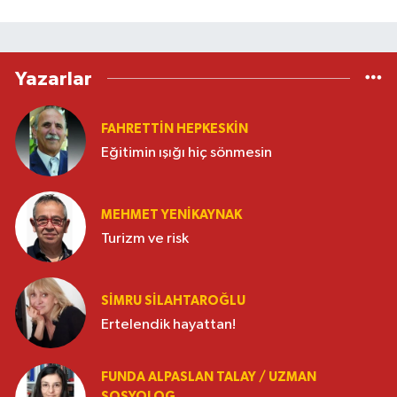
Yazarlar
FAHRETTIN HEPKESKIN
Eğitimin ışığı hiç sönmesin
MEHMET YENIKAYNAK
Turizm ve risk
SIMRU SILAHTAROĞLU
Ertelendik hayattan!
FUNDA ALPASLAN TALAY / UZMAN
SOSYOLOG