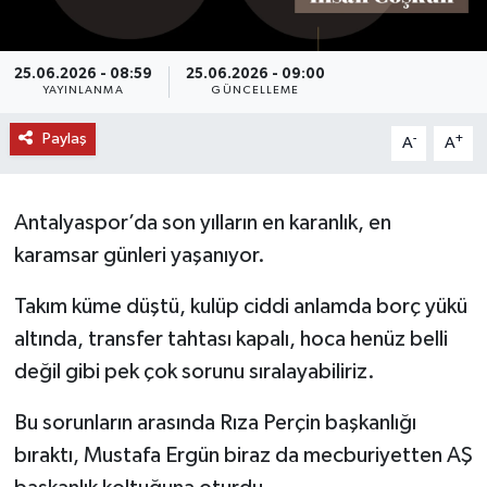
DÜNYA
25.06.2026 - 08:59
25.06.2026 - 09:00
YAYINLANMA
GÜNCELLEME
EĞİTİM
Paylaş
-
+
A
A
TURİZM
RÖPORTAJ
Antalyaspor’da son yılların en karanlık, en
karamsar günleri yaşanıyor.
VİDEO HABERLER
Takım küme düştü, kulüp ciddi anlamda borç yükü
YAZARLAR
altında, transfer tahtası kapalı, hoca henüz belli
değil gibi pek çok sorunu sıralayabiliriz.
RESMİ İLAN
Bu sorunların arasında Rıza Perçin başkanlığı
MAGAZİN
bıraktı, Mustafa Ergün biraz da mecburiyetten AŞ